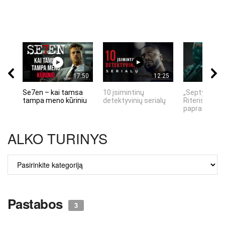
17:50
12:25
Se7en – kai tamsa
10 įsimintinų
„Septynių Ka
tampa meno kūriniu
detektyvinių serialų
Riteris" – kai
paprastumas
ALKO TURINYS
ALKO
TURINYS
Pastabos
3