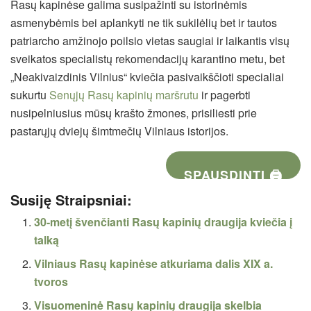
Rasų kapinėse galima susipažinti su istorinėmis
asmenybėmis bei aplankyti ne tik sukilėlių bet ir tautos
patriarcho amžinojo poilsio vietas saugiai ir laikantis visų
sveikatos specialistų rekomendacijų karantino metu, bet
„Neakivaizdinis Vilnius“ kviečia pasivaikščioti specialiai
sukurtu
Senųjų Rasų kapinių maršrutu
ir pagerbti
nusipelniusius mūsų krašto žmones, prisiliesti prie
pastarųjų dviejų šimtmečių Vilniaus istorijos.
SPAUSDINTI 🖨
Susiję Straipsniai:
30-metį švenčianti Rasų kapinių draugija kviečia į
talką
Vilniaus Rasų kapinėse atkuriama dalis XIX a.
tvoros
Visuomeninė Rasų kapinių draugija skelbia