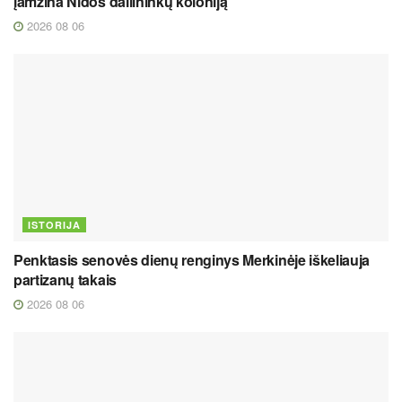
įamžina Nidos dailininkų koloniją
2026 08 06
ISTORIJA
Penktasis senovės dienų renginys Merkinėje iškeliauja
partizanų takais
2026 08 06