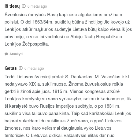
Iš tiesų
6 metai ago
Šventosios ramybės Rasų kapinėse atgulusiems amžinam
poilsiui. O dėl 1863/64m. sukilėlių būtina žinoti,jog Jie kovojo už
Lenkijos atkūrimą,kurios sudėtyje Lietuva būtų kaipo viena iš jos
provincijų,-o visa tai vadintųsi ne Abiejų Tautų Respublika,o
Lenkijos Žečpospolita.
Atsakyti
Getas
6 metai ago
Todėl Lietuvos šviesieji protai: S. Daukantas, M. Valančius ir kt.
nedalyvavo XIX a. sukilimuose. Žinoma žuvusiuosius reikia
gerbti ir žinoti apie juos. 1815 m. Vienos kongresas atkūrė
Lenkijos karalystę su savo vyriausybe, seimu ir kariuomene, tik
ši karalystė buvo Rusijos imperijos sudėtyje, o po 1831 m.
sukilimo visa tai buvo panaikinta. Taip kad karštakošiai Lenkijos
bajorai sukeldami du sukilimus žudė savo, o ypač Lietuvos
žmones, nes karo veiksmai daugiausia vyko Lietuvos
teritorijoje. O Lietuvos didikai, valdantysis elitas dar nuo