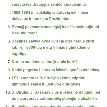
varžytuves draugijos ženklo atnaujinimui
1863-1864 m. sukilėlių laidotuvių iškilmėse
dalyvaus ir Lenkijos Prezidentas
Pirmąjį pavasario savaitgalį kviečia atsinaujinusi
Kaziuko mugė
Sostinės savivaldybė kviečia dizainerius kurti
jubiliejinį 700-ųjų metų Vilniaus gimtadienio
logotipą
Kurios sostinės vietos įkvepia kurti?
Kariai pagerbs Lietuvos laisvės gynėjų atminimą
LEU studentas iš Gruzijos ketina stiprinti
gimtosios šalies ir Lietuvos draugystę
Š. Birutis: J. Basanavičius nusipelnė daugiau nei
būti įspraustas automobilių stovėjimo aikštelėje
Paminklas tautos patriarchui: paskelbtas atviras