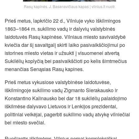
Rasų kapinės. J. Basanavičiaus kapas | vilnius.lt nuotr.
Prieš metus, lapkričio 22 d., Vilniuje vyko iškilmingos
1863–1864 m. sukilimo vadų ir dalyvių valstybinės
laidotuvės Rasų kapinėse. Vilniaus miesto savivaldybė
kviečia dar šį savaitgalį skirti laiko pasivaikščiojimui po
istorines miesto vietas ir užsukti į visuomenei atvertą
Sukilėlių koplyčią bei pasivaikščioti po kelis šimtmečius
menančias Senąsias Rasų kapines.
Prieš metus vykusiose valstybinėse laidotuvėse,
iškilmingoje sukilimo vadų Zigmanto Sierakausko ir
Konstantino Kalinausko bei dar 18 sukilėlių palaidojimo
iškilmėse dalyvavo Lietuvos ir Lenkijos prezidentai,
politiniai veikėjai, pagerbti sukilimo
vadų atvykę vilniečiai
bei miesto svečiai.
Ruošiantis iškilmėms, Vilnius pernai kompleksiškai