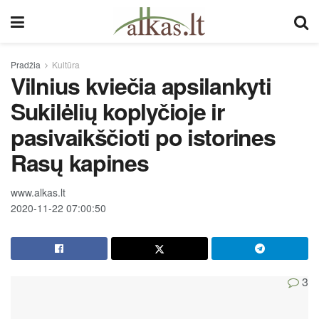
Pradžia
Kultūra
Vilnius kviečia apsilankyti
Sukilėlių koplyčioje ir
pasivaikščioti po istorines
Rasų kapines
www.alkas.lt
2020-11-22 07:00:50
3