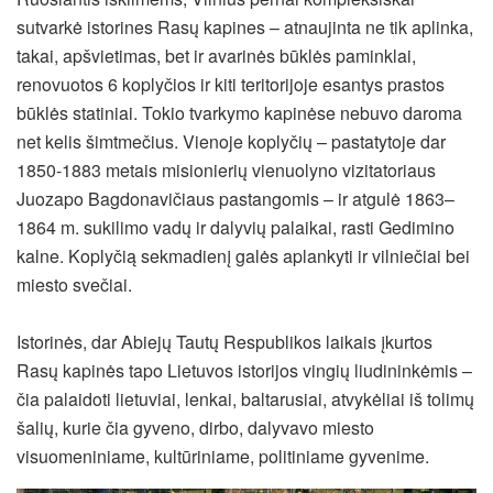
sutvarkė istorines Rasų kapines – atnaujinta ne tik aplinka,
takai, apšvietimas, bet ir avarinės būklės paminklai,
renovuotos 6 koplyčios ir kiti teritorijoje esantys prastos
būklės statiniai. Tokio tvarkymo kapinėse nebuvo daroma
net kelis šimtmečius. Vienoje koplyčių – pastatytoje dar
1850-1883 metais misionierių vienuolyno vizitatoriaus
Juozapo Bagdonavičiaus pastangomis – ir atgulė 1863–
1864 m. sukilimo vadų ir dalyvių palaikai, rasti Gedimino
kalne. Koplyčią sekmadienį galės aplankyti ir vilniečiai bei
miesto svečiai.
Istorinės, dar Abiejų Tautų Respublikos laikais įkurtos
Rasų kapinės tapo Lietuvos istorijos vingių liudininkėmis –
čia palaidoti lietuviai, lenkai, baltarusiai, atvykėliai iš tolimų
šalių, kurie čia gyveno, dirbo, dalyvavo miesto
visuomeniniame, kultūriniame, politiniame gyvenime.