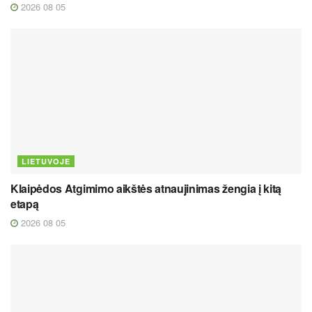
2026 08 05
LIETUVOJE
Klaipėdos Atgimimo aikštės atnaujinimas žengia į kitą
etapą
2026 08 05