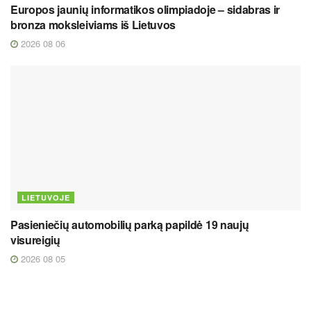
Europos jaunių informatikos olimpiadoje – sidabras ir
bronza moksleiviams iš Lietuvos
2026 08 06
LIETUVOJE
Pasieniečių automobilių parką papildė 19 naujų
visureigių
2026 08 05