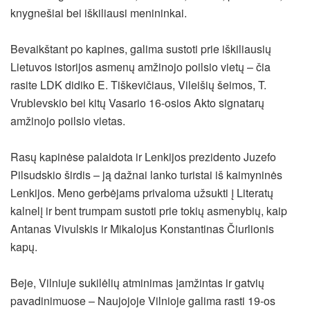
knygnešiai bei iškiliausi menininkai.
Bevaikštant po kapines, galima sustoti prie iškiliausių
Lietuvos istorijos asmenų amžinojo poilsio vietų – čia
rasite LDK didiko E. Tiškevičiaus, Vileišių šeimos, T.
Vrublevskio bei kitų Vasario 16-osios Akto signatarų
amžinojo poilsio vietas.
Rasų kapinėse palaidota ir Lenkijos prezidento Juzefo
Pilsudskio širdis – ją dažnai lanko turistai iš kaimyninės
Lenkijos. Meno gerbėjams privaloma užsukti į Literatų
kalnelį ir bent trumpam sustoti prie tokių asmenybių, kaip
Antanas Vivulskis ir Mikalojus Konstantinas Čiurlionis
kapų.
Beje, Vilniuje sukilėlių atminimas įamžintas ir gatvių
pavadinimuose – Naujojoje Vilnioje galima rasti 19-os