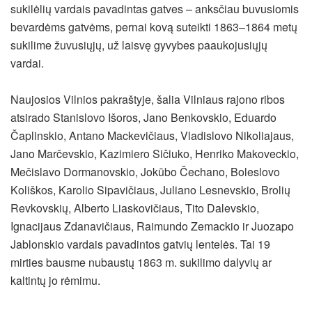
sukilėlių vardais pavadintas gatves – anksčiau buvusiomis
bevardėms gatvėms, pernai kovą suteikti 1863–1864 metų
sukilime žuvusiųjų, už laisvę gyvybes paaukojusiųjų
vardai.
Naujosios Vilnios pakraštyje, šalia Vilniaus rajono ribos
atsirado Stanislovo Išoros, Jano Benkovskio, Eduardo
Čaplinskio, Antano Mackevičiaus, Vladislovo Nikoliajaus,
Jano Marčevskio, Kazimiero Sičiuko, Henriko Makoveckio,
Mečislavo Dormanovskio, Jokūbo Čechano, Boleslovo
Koliškos, Karolio Sipavičiaus, Juliano Lesnevskio, Brolių
Revkovskių, Alberto Liaskovičiaus, Tito Dalevskio,
Ignacijaus Zdanavičiaus, Raimundo Zemackio ir Juozapo
Jablonskio vardais pavadintos gatvių lentelės. Tai 19
mirties bausme nubaustų 1863 m. sukilimo dalyvių ar
kaltintų jo rėmimu.