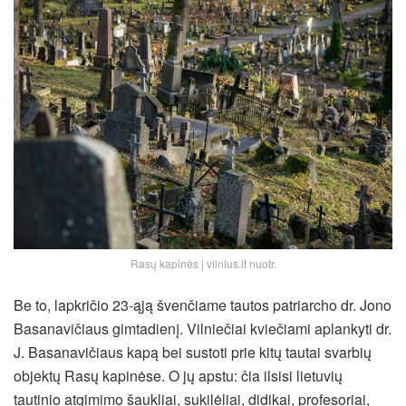
Rasų kapinės | vilnius.lt nuotr.
Be to, lapkričio 23-ąją švenčiame tautos patriarcho dr. Jono
Basanavičiaus gimtadienį. Vilniečiai kviečiami aplankyti dr.
J. Basanavičiaus kapą bei sustoti prie kitų tautai svarbių
objektų Rasų kapinėse. O jų apstu: čia ilsisi lietuvių
tautinio atgimimo šaukliai, sukilėliai, didikai, profesoriai,