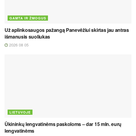
GAMTA IR ŽMOGUS
Už aplinkosaugos pažangą Panevėžiui skirtas jau antras
išmanusis suoliukas
2026 08 05
LIETUVOJE
Ūkininkų lengvatinėms paskoloms – dar 15 mln. eurų
lengvatinėms