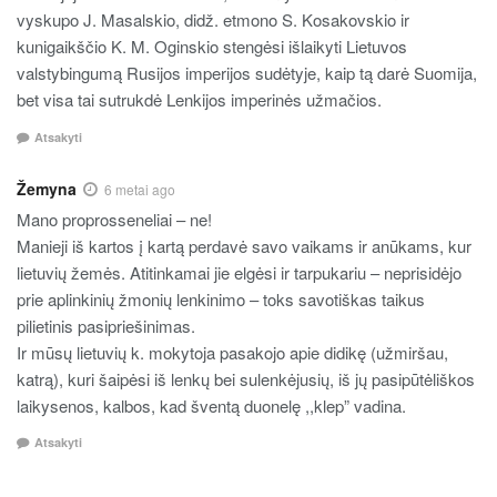
vyskupo J. Masalskio, didž. etmono S. Kosakovskio ir
kunigaikščio K. M. Oginskio stengėsi išlaikyti Lietuvos
valstybingumą Rusijos imperijos sudėtyje, kaip tą darė Suomija,
bet visa tai sutrukdė Lenkijos imperinės užmačios.
Atsakyti
Žemyna
6 metai ago
Mano proprosseneliai – ne!
Manieji iš kartos į kartą perdavė savo vaikams ir anūkams, kur
lietuvių žemės. Atitinkamai jie elgėsi ir tarpukariu – neprisidėjo
prie aplinkinių žmonių lenkinimo – toks savotiškas taikus
pilietinis pasipriešinimas.
Ir mūsų lietuvių k. mokytoja pasakojo apie didikę (užmiršau,
katrą), kuri šaipėsi iš lenkų bei sulenkėjusių, iš jų pasipūtėliškos
laikysenos, kalbos, kad šventą duonelę ,,klep” vadina.
Atsakyti