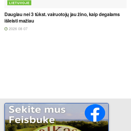
LIETUVOJE
Daugiau nei 3 tūkst. vairuotojų jau žino, kaip degalams
išleisti mažiau
2026 08 07