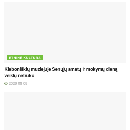
ETNINĖ KULTŪRA
Kleboniškių muziejuje Senųjų amatų ir mokymų dieną
veiklų netrūko
2026 08 09