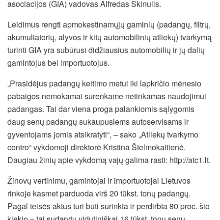
asociacijos (GIA) vadovas Alfredas Skinulis.
Leidimus rengti apmokestinamųjų gaminių (padangų, filtrų,
akumuliatorių, alyvos ir kitų automobilinių atliekų) tvarkymą
turinti GIA yra subūrusi didžiausius automobilių ir jų dalių
gamintojus bei importuotojus.
„Prasidėjus padangų keitimo metui iki lapkričio mėnesio
pabaigos nemokamai surenkame netinkamas naudojimui
padangas. Tai dar viena proga palankiomis sąlygomis
daug senų padangų sukaupusiems autoservisams ir
gyventojams jomis atsikratyti“, – sako „Atliekų tvarkymo
centro“ vykdomoji direktorė Kristina Štelmokaitienė.
Daugiau žinių apie vykdomą vajų galima rasti: http://atc1.lt.
Žinovų vertinimu, gamintojai ir importuotojai Lietuvos
rinkoje kasmet parduoda virš 20 tūkst. tonų padangų.
Pagal teisės aktus turi būti surinkta ir perdirbta 80 proc. šio
kiekio – tai sudarytų vidutiniškai 16 tūkst. tonų senų