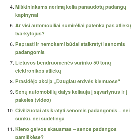
Miškininkams nerimą kelia panaudotų padangų
kapinynai
Ar visi automobiliai numirėliai patenka pas atliekų
tvarkytojus?
Paprasti ir nemokami būdai atsikratyti senomis
padangomis
Lietuvos bendruomenės surinko 50 tonų
elektronikos atliekų
Prasidėjo akcija „Daugiau erdvės kiemuose“
Senų automobilių dalys keliauja į sąvartynus ir į
pakeles (video)
Civilizuotai atsikratyti senomis padangomis – nei
sunku, nei sudėtinga
Kieno galvos skausmas – senos padangos
pamiškėse?