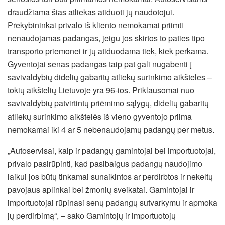
draudžiama šias atliekas atiduoti jų naudotojui.
Prekybininkai privalo iš kliento nemokamai priimti
nenaudojamas padangas, jeigu jos skirtos to paties tipo
transporto priemonei ir jų atiduodama tiek, kiek perkama.
Gyventojai senas padangas taip pat gali nugabenti į
savivaldybių didelių gabaritų atliekų surinkimo aikšteles –
tokių aikštelių Lietuvoje yra 96-ios. Priklausomai nuo
savivaldybių patvirtintų priėmimo sąlygų, didelių gabaritų
atliekų surinkimo aikštelės iš vieno gyventojo priima
nemokamai iki 4 ar 5 nebenaudojamų padangų per metus.
„Autoservisai, kaip ir padangų gamintojai bei importuotojai,
privalo pasirūpinti, kad pasibaigus padangų naudojimo
laikui jos būtų tinkamai sunaikintos ar perdirbtos ir nekeltų
pavojaus aplinkai bei žmonių sveikatai. Gamintojai ir
importuotojai rūpinasi senų padangų sutvarkymu ir apmoka
jų perdirbimą“, – sako Gamintojų ir importuotojų