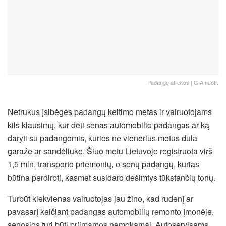
Padangų atliekos | GIA nuotr.
Netrukus įsibėgės padangų keitimo metas ir vairuotojams
kils klausimų, kur dėti senas automobilio padangas ar ką
daryti su padangomis, kurios ne vienerius metus dūla
garaže ar sandėliuke. Šiuo metu Lietuvoje registruota virš
1,5 mln. transporto priemonių, o senų padangų, kurias
būtina perdirbti, kasmet susidaro dešimtys tūkstančių tonų.
Turbūt kiekvienas vairuotojas jau žino, kad rudenį ar
pavasarį keičiant padangas automobilių remonto įmonėje,
senosios turi būti priimamos nemokamai. Autoservisams