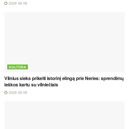
2026 08 08
KULTŪRA
Vilnius sieks prikelti istorinį elingą prie Neries: sprendimų
ieškos kartu su vilniečiais
2026 08 08