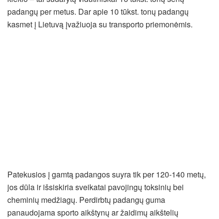
padangų per metus. Dar apie 10 tūkst. tonų padangų
kasmet į Lietuvą įvažiuoja su transporto priemonėmis.
Patekusios į gamtą padangos suyra tik per 120-140 metų,
jos dūla ir išsiskiria sveikatai pavojingų toksinių bei
cheminių medžiagų. Perdirbtų padangų guma
panaudojama sporto aikštynų ar žaidimų aikštelių