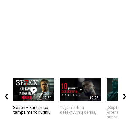
17:50
12:25
Se7en – kai tamsa
10 įsimintinų
„Septynių Ka
tampa meno kūriniu
detektyvinių serialų
Riteris" – kai
paprastumas