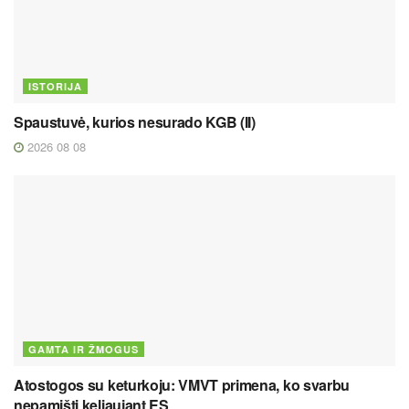
ISTORIJA
Spaustuvė, kurios nesurado KGB (II)
2026 08 08
GAMTA IR ŽMOGUS
Atostogos su keturkoju: VMVT primena, ko svarbu
nepamišti keliaujant ES