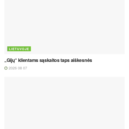
LIETUVOJE
„Gijų“ klientams sąskaitos taps aiškesnės
2026 08 07