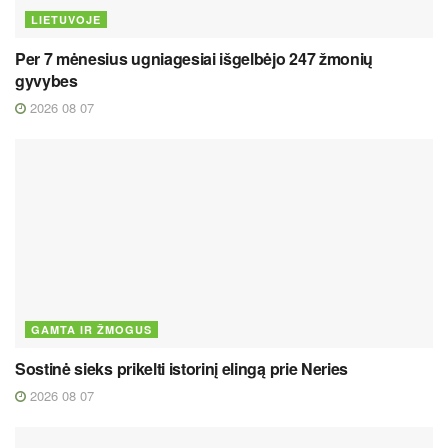
LIETUVOJE
Per 7 mėnesius ugniagesiai išgelbėjo 247 žmonių
gyvybes
2026 08 07
GAMTA IR ŽMOGUS
Sostinė sieks prikelti istorinį elingą prie Neries
2026 08 07