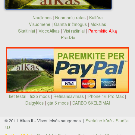
Naujienos
|
Nuomonių ratas
|
Kultūra
Visuomenė
|
Gamta ir žmogus
|
Mokslas
Skaitiniai
|
VideoAlkas
|
Visi rašiniai
|
Paremkite Alką
Pradžia
ket testai
|
fs25 mods
|
Refinansavimas
|
iPhone 16 Pro Max
|
Daigyklos
|
gta 5 mods
|
DARBO SKELBIMAI
© 2011 Alkas.lt - Visos teisės saugomos. |
Svetainę kūrė - Studija
4D