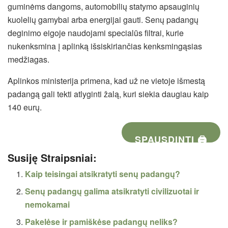
guminėms dangoms, automobilių statymo apsauginių
kuolelių gamybai arba energijai gauti. Senų padangų
deginimo eigoje naudojami specialūs filtrai, kurie
nukenksmina į aplinką išsiskiriančias kenksmingąsias
medžiagas.
Aplinkos ministerija primena, kad už ne vietoje išmestą
padangą gali tekti atlyginti žalą, kuri siekia daugiau kaip
140 eurų.
SPAUSDINTI 🖨
Susiję Straipsniai:
Kaip teisingai atsikratyti senų padangų?
Senų padangų galima atsikratyti civilizuotai ir
nemokamai
Pakelėse ir pamiškėse padangų neliks?