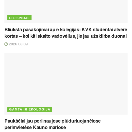
LIETUVOJE
Bliūkšta pasakojimai apie kolegijas: KVK studentai atvėrė
kortas – kol kiti skaito vadovėlius, jie jau užsidirba duonai
2026 08 09
GAMTA IR EKOLOGIJA
Paukščiai jau peri naujose plūduriuojančiose
perimvietėse Kauno mariose