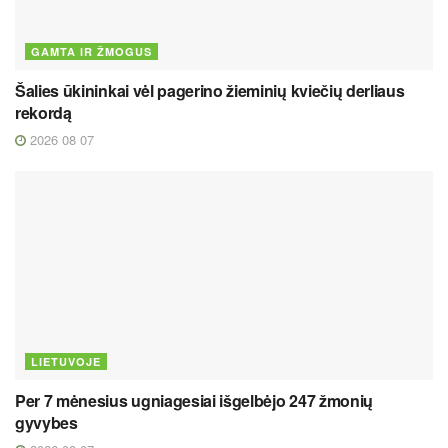
GAMTA IR ŽMOGUS
Šalies ūkininkai vėl pagerino žieminių kviečių derliaus
rekordą
2026 08 07
LIETUVOJE
Per 7 mėnesius ugniagesiai išgelbėjo 247 žmonių
gyvybes