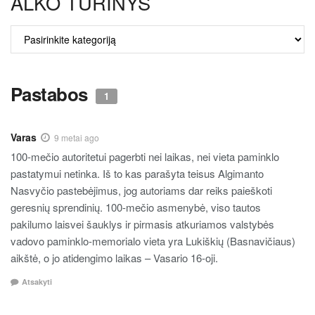
ALKO TURINYS
ALKO
TURINYS
Pastabos
1
Varas
9 metai ago
100-mečio autoritetui pagerbti nei laikas, nei vieta paminklo
pastatymui netinka. Iš to kas parašyta teisus Algimanto
Nasvyčio pastebėjimus, jog autoriams dar reiks paieškoti
geresnių sprendinių. 100-mečio asmenybė, viso tautos
pakilumo laisvei šauklys ir pirmasis atkuriamos valstybės
vadovo paminklo-memorialo vieta yra Lukiškių (Basnavičiaus)
aikštė, o jo atidengimo laikas – Vasario 16-oji.
Atsakyti