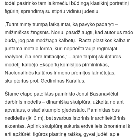
todėl pasirinko tam laikmečiui būdingą klasikinį portretinį
figūrinį sprendimą su stipriu vidiniu judesiu.
„Turint minty trumpą laiką ir tai, ką pavyko padaryti –
milžiniškas žingsnis. Noriu pasidžiaugti, kad autorius rado
būdą, jog pati medžiaga kalbėtų. Rasta plastikos kalba ir
juntama metalo forma, kuri neprieštarauja regimajai
realybei, čia nėra imitacijos,“ – apie tarpinį skulptūros
modelį kalbėjo Ekspertų komisijos pirmininkas,
Nacionalinės kultūros ir meno premijos laimėtojas,
skulptorius prof. Gediminas Karalius.
Šiame etape pateiktas paminklo Jonui Basanavičiui
darbinis modelis – dinamiška skulptūra, užkelta ne ant
apvalaus, o stačiakampio pjedestalo. Paminklas bus
nedidelis (iki 3 m), bet svarbus istorinis ir architektūrinis
akcentas. Aplink skulptūrą sukurta erdvė leis žmonėms iš
arti apžiūrėti figūros plastinę raišką, gyvai judėti apie