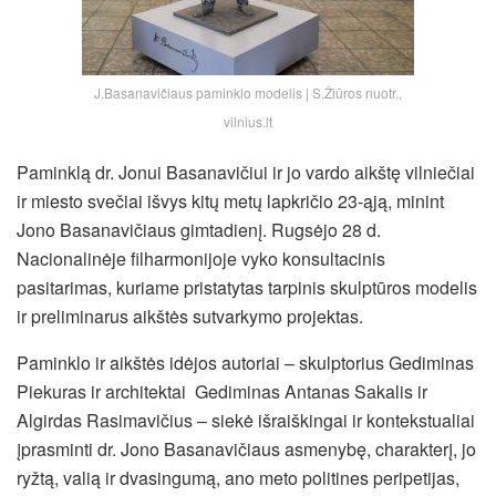
J.Basanavičiaus paminklo modelis | S.Žiūros nuotr.,
vilnius.lt
Paminklą dr. Jonui Basanavičiui ir jo vardo aikštę vilniečiai
ir miesto svečiai išvys kitų metų lapkričio 23-ąją, minint
Jono Basanavičiaus gimtadienį. Rugsėjo 28 d.
Nacionalinėje filharmonijoje vyko konsultacinis
pasitarimas, kuriame pristatytas tarpinis skulptūros modelis
ir preliminarus aikštės sutvarkymo projektas.
Paminklo ir aikštės idėjos autoriai – skulptorius Gediminas
Piekuras ir architektai Gediminas Antanas Sakalis ir
Algirdas Rasimavičius – siekė išraiškingai ir kontekstualiai
įprasminti dr. Jono Basanavičiaus asmenybę, charakterį, jo
ryžtą, valią ir
dvasingumą, ano meto politines peripetijas,