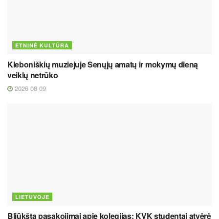
ETNINĖ KULTŪRA
Kleboniškių muziejuje Senųjų amatų ir mokymų dieną
veiklų netrūko
2026 08 09
LIETUVOJE
Bliūkšta pasakojimai apie kolegijas: KVK studentai atvėrė