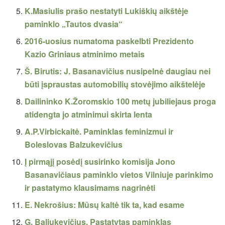
K.Masiulis prašo nestatyti Lukiškių aikštėje
paminklo „Tautos dvasia“
2016-uosius numatoma paskelbti Prezidento
Kazio Griniaus atminimo metais
Š. Birutis: J. Basanavičius nusipelnė daugiau nei
būti įspraustas automobilių stovėjimo aikštelėje
Dailininko K.Žoromskio 100 metų jubiliejaus proga
atidengta jo atminimui skirta lenta
A.P.Virbickaitė. Paminklas feminizmui ir
Boleslovas Balzukevičius
Į pirmąjį posėdį susirinko komisija Jono
Basanavičiaus paminklo vietos Vilniuje parinkimo
ir pastatymo klausimams nagrinėti
E. Nekrošius: Mūsų kaltė tik ta, kad esame
G. Baliukevičius. Pastatytas paminklas