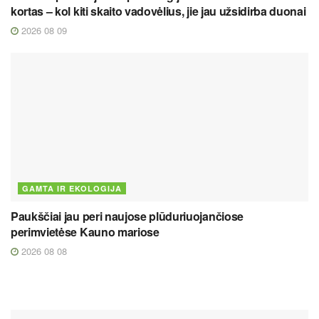
kortas – kol kiti skaito vadovėlius, jie jau užsidirba duonai
2026 08 09
GAMTA IR EKOLOGIJA
Paukščiai jau peri naujose plūduriuojančiose
perimvietėse Kauno mariose
2026 08 08