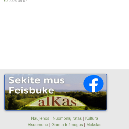
2026 08 07
Naujienos
|
Nuomonių ratas
|
Kultūra
Visuomenė
|
Gamta ir žmogus
|
Mokslas