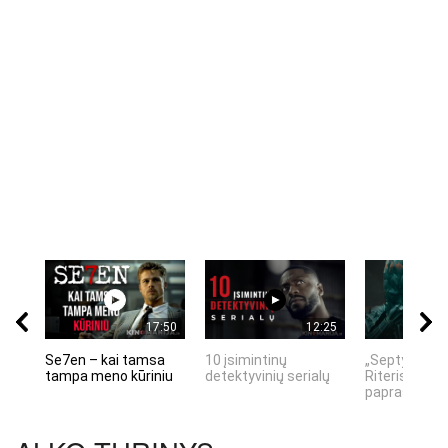
17:50
12:25
Se7en – kai tamsa
10 įsimintinų
„Septynių Ka
tampa meno kūriniu
detektyvinių serialų
Riteris" – kai
paprastumas