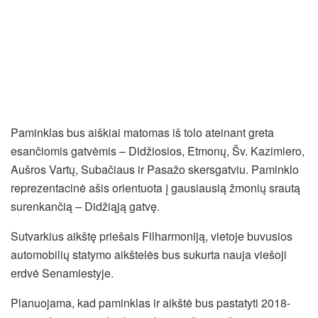
Paminklas bus aiškiai matomas iš tolo ateinant greta
esančiomis gatvėmis – Didžiosios, Etmonų, Šv. Kazimiero,
Aušros Vartų, Subačiaus ir Pasažo skersgatviu. Paminklo
reprezentacinė ašis orientuota į gausiausią žmonių srautą
surenkančią – Didžiąją gatvę.
Sutvarkius aikštę priešais Filharmoniją, vietoje buvusios
automobilių statymo aikštelės bus sukurta nauja viešoji
erdvė Senamiestyje.
Planuojama, kad paminklas ir aikštė bus pastatyti 2018-