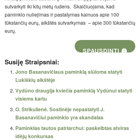
sutvarkyti iki kitų metų rudens. Skaičiuojama, kad
paminklo nuliejimas ir pastatymas kainuos apie 100
tūkstančių eurų, aikštės sutvarkymas – apie 300 tūkstančių
eurų.
SPAUSDINTI 🖨
Susiję Straipsniai:
Jono Basanavičiaus paminklą siūloma statyti
Lukiškių aikštėje
Vydūno draugija kviečia paminklą Vydūnui statyti
visiems kartu
O. Strikulienė. Sostinėje nepastatyti J.
Basanavičiui paminklo yra skandalas
Paminklas tautos patriarchui: paskelbtas atviras
idėjų konkursas