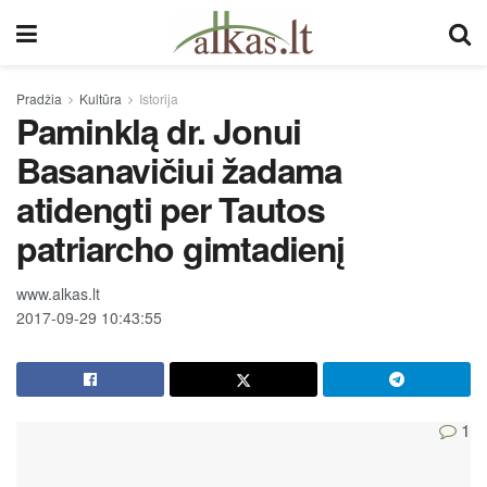
Pradžia
Kultūra
Istorija
Paminklą dr. Jonui
Basanavičiui žadama
atidengti per Tautos
patriarcho gimtadienį
www.alkas.lt
2017-09-29 10:43:55
1