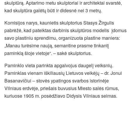
skulptūrą. Aptarimo metu skulptoriai ir architektai svarstė,
kad skulptūra galėtų būti ir didesnė nei 3 metrų.
Komisijos narys, kaunietis skulptorius Stasys Žirgulis
pabrėžė, kad pateiktas darbinis skulptūros modelis įdomus
savo plastiniu sprendimu, organizuota plastine maniera:
„Manau turėsime naują, semantine prasme tinkantį
paminklą šioje vietoje“. – sakė skulptorius.
Paminklo vieta parinkta apgalvojus daugelį veiksnių.
Paminklas vienam iškiliausių Lietuvos veikėjų – dr. Jonui
Basanavičiui – stovės ypatingos svarbos istorinėje
Vilniaus erdvėje, priešais buvusius Miesto salės rūmus,
kuriuose 1905 m. posėdžiavo Didysis Vilniaus seimas.