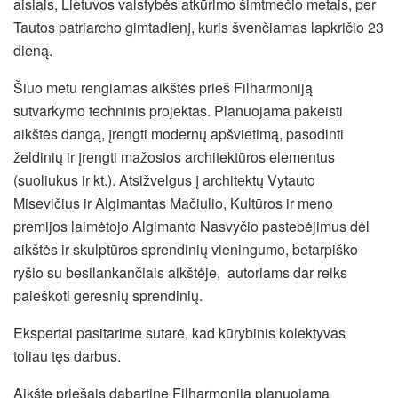
aisiais, Lietuvos valstybės atkūrimo šimtmečio metais, per
Tautos patriarcho gimtadienį, kuris švenčiamas lapkričio 23
dieną.
Šiuo metu rengiamas aikštės prieš Filharmoniją
sutvarkymo techninis projektas. Planuojama pakeisti
aikštės dangą, įrengti modernų apšvietimą, pasodinti
želdinių ir įrengti mažosios architektūros elementus
(suoliukus ir kt.). Atsižvelgus į architektų Vytauto
Misevičius ir Algimantas Mačiulio, Kultūros ir meno
premijos laimėtojo Algimanto Nasvyčio pastebėjimus dėl
aikštės ir skulptūros sprendinių vieningumo, betarpiško
ryšio su besilankančiais aikštėje, autoriams dar reiks
paieškoti geresnių sprendinių.
Ekspertai pasitarime sutarė, kad kūrybinis kolektyvas
toliau tęs darbus.
Aikštę priešais dabartinę Filharmoniją planuojama