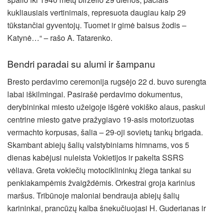
kukliausiais vertinimais, represuota daugiau kaip 29
tūkstančiai gyventojų. Tuomet ir gimė baisus žodis –
Katynė…“ – rašo A. Tatarenko.
Bendri paradai su alumi ir šampanu
Bresto perdavimo ceremonija rugsėjo 22 d. buvo surengta
labai iškilmingai. Pasirašė perdavimo dokumentus,
derybininkai miesto užeigoje išgėrė vokiško alaus, paskui
centrine miesto gatve pražygiavo 19-asis motorizuotas
vermachto korpusas, šalia – 29-oji sovietų tankų brigada.
Skambant abiejų šalių valstybiniams himnams, vos 5
dienas kabėjusi nuleista Vokietijos ir pakelta SSRS
vėliava. Greta vokiečių motociklininkų žlega tankai su
penkiakampėmis žvaigždėmis. Orkestrai groja karinius
maršus. Tribūnoje maloniai bendrauja abiejų šalių
karininkai, prancūzų kalba šnekučiuojasi H. Guderianas ir