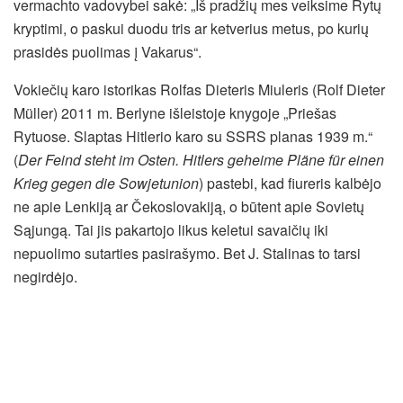
vermachto vadovybei sakė: „Iš pradžių mes veiksime Rytų
kryptimi, o paskui duodu tris ar ketverius metus, po kurių
prasidės puolimas į Vakarus“.
Vokiečių karo istorikas Rolfas Dieteris Miuleris (Rolf Dieter
Müller) 2011 m. Berlyne išleistoje knygoje „Priešas
Rytuose. Slaptas Hitlerio karo su SSRS planas 1939 m.“
(
Der Feind steht im Osten. Hitlers geheime Pläne für einen
Krieg gegen die Sowjetunion
) pastebi, kad fiureris kalbėjo
ne apie Lenkiją ar Čekoslovakiją, o būtent apie Sovietų
Sąjungą. Tai jis pakartojo likus keletui savaičių iki
nepuolimo sutarties pasirašymo. Bet J. Stalinas to tarsi
negirdėjo.