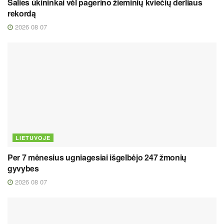
Šalies ūkininkai vėl pagerino žieminių kviečių derliaus
rekordą
2026 08 07
LIETUVOJE
Per 7 mėnesius ugniagesiai išgelbėjo 247 žmonių
gyvybes
2026 08 07