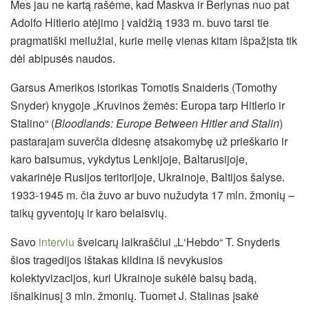
Mes jau ne kartą rašėme, kad Maskva ir Berlynas nuo pat
Adolfo Hitlerio atėjimo į valdžią 1933 m. buvo tarsi tie
pragmatiški meilužiai, kurie meilę vienas kitam išpažįsta tik
dėl abipusės naudos.
Garsus Amerikos istorikas Tomotis Snaideris (Tomothy
Snyder) knygoje „Kruvinos žemės: Europa tarp Hitlerio ir
Stalino“ (
Bloodlands: Europe Between Hitler and Stalin
)
pastarajam suverčia didesnę atsakomybę už prieškario ir
karo baisumus, vykdytus Lenkijoje, Baltarusijoje,
vakarinėje Rusijos teritorijoje, Ukrainoje, Baltijos šalyse.
1933-1945 m. čia žuvo ar buvo nužudyta 17 mln. žmonių –
taikų gyventojų ir karo belaisvių.
Savo
interviu
šveicarų laikraščiui „L‘Hebdo“ T. Snyderis
šios tragedijos ištakas kildina iš nevykusios
kolektyvizacijos, kuri Ukrainoje sukėlė baisų badą,
išnaikinusį 3 mln. žmonių. Tuomet J. Stalinas įsakė