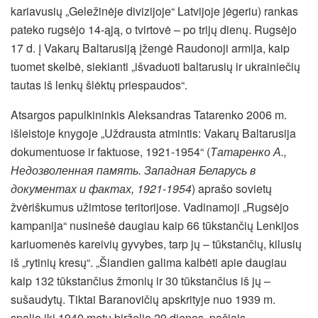
kariavusių „Geležinėje divizijoje“ Latvijoje jėgeriu) rankas
pateko rugsėjo 14-ąją, o tvirtovė – po trijų dienų. Rugsėjo
17 d. į Vakarų Baltarusiją įžengė Raudonoji armija, kaip
tuomet skelbė, siekianti „išvaduoti baltarusių ir ukrainiečių
tautas iš lenkų šlėktų priespaudos“.
Atsargos papulkininkis Aleksandras Tatarenko 2006 m.
išleistoje knygoje „Uždrausta atmintis: Vakarų Baltarusija
dokumentuose ir faktuose, 1921-1954“ (
Татаренко А.,
Недозволенная память. Западная Беларусь в
документах и фактах, 1921-1954
) aprašo sovietų
žvėriškumus užimtose teritorijose. Vadinamoji „Rugsėjo
kampanija“ nusinešė daugiau kaip 66 tūkstančių Lenkijos
kariuomenės kareivių gyvybes, tarp jų – tūkstančių, kilusių
iš „rytinių kresų“. „Šiandien galima kalbėti apie daugiau
kaip 132 tūkstančius žmonių ir 30 tūkstančius iš jų –
sušaudytų. Tiktai Baranovičių apskrityje nuo 1939 m.
spalio iki 1940 metų birželio 29 dienos, pačiais