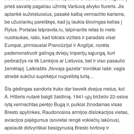
prieš savaitę pagaliau užimtą Varšuvą atvyko fiureris. Jis
aplankė sužeistuosius, pasakė kalbą vermachto kariams,
be užuolankų pareiškęs, kad jų laukia šlovingas kelias į
Rytus. Portalas Istpravda.ru, talpinantis retas to meto
nuotraukas, rašo, kad tokiais vizitais ir paradais visai
Europai, pirmiausiai Prancūzijai ir Anglijai, norėta
pademonstruoti galingą dviejų imperijų sąjungą, kuri
perbraižys ne tik Lenkijos ar Lietuvos, bet ir viso pasaulio
žemėlapį. Laikraštis „Novaja gazeta“ ironiškai rašė: vagis
atnešė sukčiui supirkėjui nugvelbtą turtą…
Šis gėdingas sandoris truko dar beveik dvejus metus, kol
A. Hitleris nutarė baigti žaidimą. 1941-ųjų birželio 22-osios
rytą vermachtas perėjo Bugą ir, puikiai žinodamas visas
Bresto apylinkes, Raudonosios armijos dislokacijos vietas,
aviacijos pajėgumus (sovietai rengė vokiečių lakūnus),
apsiautė didvyriškai besigynusią Bresto tvirtovę ir