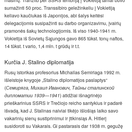
mašinų. Tranzito per SSRS teritoriją į Vokietiją tarifai buvo
sumažinti 50 proc. Transsibiro geležinkeliu į Vokietiją
keliavo kaučiukas iš Japonijos, abi šalys keitėsi
delegacijomis susipažinti su darbo organizavimu, įvairių
pramonės šakų technologijomis. Iš viso 1940-1941 m.
Vokietija iš Sovietų Sąjungos gavo 865 tūkst. tonų naftos,
14 tūkst. t vario, 1,4 mln. t grūdų ir t.t.
Kurčia J. Stalino diplomatija
Rusų istorikas profesorius Michailas Semiriaga 1992 m.
išleistoje knygoje „Stalino diplomatijos paslaptys“
(
Семиряга, Михаил Иванович, Тайны сталинской
дипломатии 1939—1941
) atidžiai išnagrinėjo
prieškarinius SSRS ir Trečiojo reicho santykius ir padarė
išvadą, kad J. Stalinas naiviai tikėjo išlošiąs laiko savo
vakarinių sienų sustiprinimui ir įtikinsiąs A. Hitlerį
susidoroti su Vakarais. Gi pastarasis dar 1938 m. gegužę