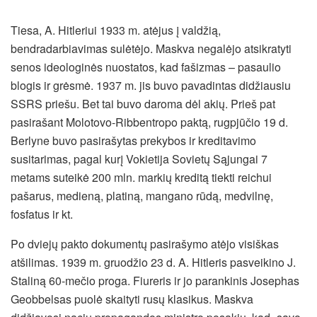
Tiesa, A. Hitleriui 1933 m. atėjus į valdžią,
bendradarbiavimas sulėtėjo. Maskva negalėjo atsikratyti
senos ideologinės nuostatos, kad fašizmas – pasaulio
blogis ir grėsmė. 1937 m. jis buvo pavadintas didžiausiu
SSRS priešu. Bet tai buvo daroma dėl akių. Prieš pat
pasirašant Molotovo-Ribbentropo paktą, rugpjūčio 19 d.
Berlyne buvo pasirašytas prekybos ir kreditavimo
susitarimas, pagal kurį Vokietija Sovietų Sąjungai 7
metams suteikė 200 mln. markių kreditą tiekti reichui
pašarus, medieną, platiną, mangano rūdą, medvilnę,
fosfatus ir kt.
Po dviejų pakto dokumentų pasirašymo atėjo visiškas
atšilimas. 1939 m. gruodžio 23 d. A. Hitleris pasveikino J.
Staliną 60-mečio proga. Fiureris ir jo parankinis Josephas
Geobbelsas puolė skaityti rusų klasikus. Maskva