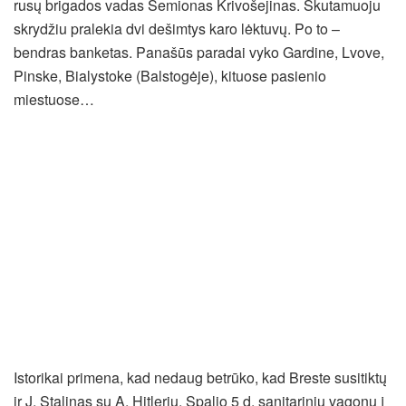
rusų brigados vadas Semionas Krivošejinas. Skutamuoju
skrydžiu pralekia dvi dešimtys karo lėktuvų. Po to –
bendras banketas. Panašūs paradai vyko Gardine, Lvove,
Pinske, Bialystoke (Balstogėje), kituose pasienio
miestuose…
Istorikai primena, kad nedaug betrūko, kad Breste susitiktų
ir J. Stalinas su A. Hitleriu. Spalio 5 d. sanitariniu vagonu į