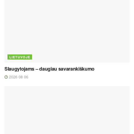
LIETUVOJE
Slaugytojams – daugiau savarankiškumo
2026 08 06