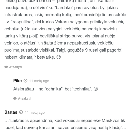
tiesiog buvo buka banda – “patrankų mėsa”, atitinkamai ir
naudojama), o dėl visiško “bardako” pas sovietus t.y. jokios
infrastruktūros, jokių normalių kelių, todėl prasidėję lietūs sukėlė
t.v. “rasputitsa”, dėl kurios Vakarų sąlygoms pritaikyta vokiečių
echnika (užtenka vien palyginti vokiečių pancerių ir sovietų
tankų vikšrų plotį) beviltiškai strigo purve, visi planai nuėjo
velniop, o atėjusi itin šalta žiema nepasiruošusių vokiečių
puolimą sustabdė visiškai. Taigi, gegužės 9 rusai gali pagerbti
nebent klimatą ir betvarkę. 🙂
Atsakyti
Pikc
11 metų ago
Atsiprašau – ne “echnika”, bet “technika”. 🙂
Atsakyti
Bartas
11 metų ago
…”Laikraštis apibendrina, kad vokiečiai nepasiekė Maskvos tik
todėl, kad sovietų kariai ant savęs prisiėmė visą naštą klaidų”….