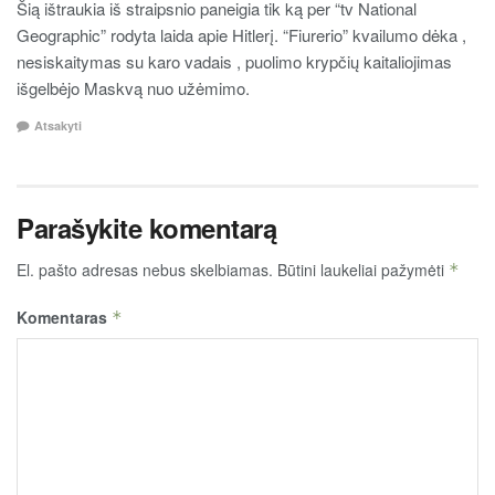
Šią ištraukia iš straipsnio paneigia tik ką per “tv National
Geographic” rodyta laida apie Hitlerį. “Fiurerio” kvailumo dėka ,
nesiskaitymas su karo vadais , puolimo krypčių kaitaliojimas
išgelbėjo Maskvą nuo užėmimo.
Atsakyti
Parašykite komentarą
El. pašto adresas nebus skelbiamas.
Būtini laukeliai pažymėti
*
Komentaras
*