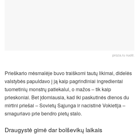
proza.ru nuotr.
Prieškario mėsmalėje buvo traiškomi tautų likimai, didelės
valstybės papuldavo į ją kaip pagrindiniai ingredientai
tuometinių monstrų patiekalui, o mažos – tik kaip
prieskoniai. Bet įdomiausia, kad iki paskutinės dienos du
mirtini priešai – Sovietų Sąjunga ir nacistinė Vokietija –
smaguriavo prie bendro pietų stalo.
Draugystė gimė dar bolševikų laikais