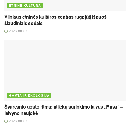
ETNINĖ KULTŪRA
Vilniaus etninės kultūros centras rugpjūtį išpuoš
šiaudiniais sodais
2026 08 07
GAMTA IR EKOLOGIJA
Švaresnio uosto ritmu: atliekų surinkimo laivas „Rasa“ –
laivyno naujokė
2026 08 07