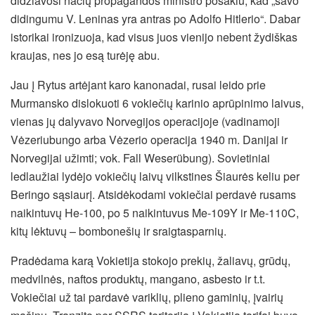
didžiavosi nacių propagandos ministro posakiu, kad „savo
didingumu V. Leninas yra antras po Adolfo Hitlerio“. Dabar
istorikai ironizuoja, kad visus juos vienijo nebent žydiškas
kraujas, nes jo esą turėję abu.
Jau į Rytus artėjant karo kanonadai, rusai leido prie
Murmansko dislokuoti 6 vokiečių karinio aprūpinimo laivus,
vienas jų dalyvavo Norvegijos operacijoje (vadinamoji
Vėzeriubungo arba Vėzerio operacija 1940 m. Danijai ir
Norvegijai užimti; vok. Fall Weserübung). Sovietiniai
ledlaužiai lydėjo vokiečių laivų vilkstines Šiaurės keliu per
Beringo sąsiaurį. Atsidėkodami vokiečiai perdavė rusams
naikintuvų He-100, po 5 naikintuvus Me-109Y ir Me-110C,
kitų lėktuvų – bombonešių ir sraigtasparnių.
Pradėdama karą Vokietija stokojo prekių, žaliavų, grūdų,
medvilnės, naftos produktų, mangano, asbesto ir t.t.
Vokiečiai už tai pardavė variklių, plieno gaminių, įvairių