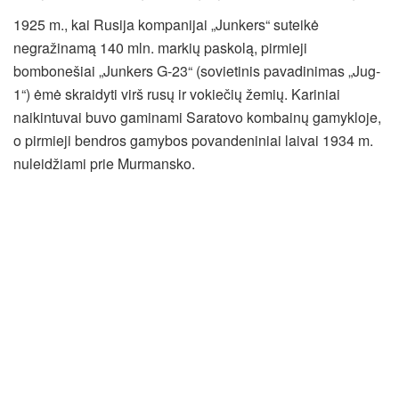
1925 m., kai Rusija kompanijai „Junkers“ suteikė
negražinamą 140 mln. markių paskolą, pirmieji
bombonešiai „Junkers G-23“ (sovietinis pavadinimas „Jug-
1“) ėmė skraidyti virš rusų ir vokiečių žemių. Kariniai
naikintuvai buvo gaminami Saratovo kombainų gamykloje,
o pirmieji bendros gamybos povandeniniai laivai 1934 m.
nuleidžiami prie Murmansko.