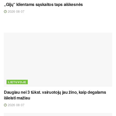
„Gijų“ klientams sąskaitos taps aiškesnės
2026 08 07
LIETUVOJE
Daugiau nei 3 tūkst. vairuotojų jau žino, kaip degalams
išleisti mažiau
2026 08 07