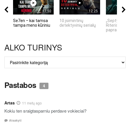
17:50
12:25
Se7en – kai tamsa
10 įsimintinų
„Septynių Ka
tampa meno kūriniu
detektyvinių serialų
Riteris" – kai
paprastumas
ALKO TURINYS
ALKO
TURINYS
Pastabos
4
Artas
11 metų ago
Kokiu ten sraigtasparniu perdave vokieciai?
Atsakyti