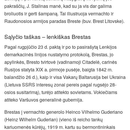
pakraščių, J. Stalinas manė, kad su ja vis dar galima
broliuotis ir gerti šampaną. Tai iliustruoja vermachto ir
Raudonosios armijos paradas Breste (buv. Brest Litovske).
Sąlyčio taškas – lenkiškas Brestas
Pagal rugpjūčio 23 d. paktą ir po to pasirašytą Lenkijos
demarkacinės linijos nustatymo protokolą, Brestas, jo
apylinkės, Bresto tvirtovė (vadinamoji Citadelė, carinės
Rusijos statyta XIX a. pirmoje pusėje, baigta 1842 m.
balandžio 26 d.), kaip ir visa Vakarų Baltarusija bei Ukraina
(Lietuva SSRS interesų zonai pereis pagal rugsėjo 28-
osios susitarimą), turėjo atitekto sovietams. Vokiečiams
atiteko Varšuvos generalinė gubernija.
Brestas į vermachto generolo Heinco Vilhelmo Guderiano
(Heinz Wilhelm Guderian) (vieno iš reicho tankų
kariuomenės kūrėjų, 1919 m. kartu su bermontininkais