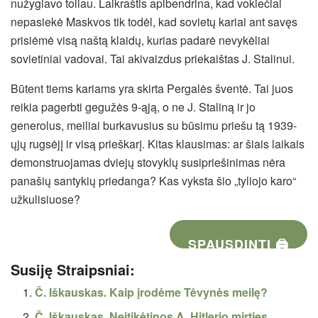
nužygiavo toliau. Laikraštis apibendrina, kad vokiečiai
nepasiekė Maskvos tik todėl, kad sovietų kariai ant savęs
prisiėmė visą naštą klaidų, kurias padarė nevykėliai
sovietiniai vadovai. Tai akivaizdus priekaištas J. Stalinui.
Būtent tiems kariams yra skirta Pergalės šventė. Tai juos
reikia pagerbti gegužės 9-ąją, o ne J. Staliną ir jo
generolus, meiliai burkavusius su būsimu priešu tą 1939-
ųjų rugsėjį ir visą prieškarį. Kitas klausimas: ar šiais laikais
demonstruojamas dviejų stovyklų susipriešinimas nėra
panašių santykių priedanga? Kas vyksta šio „tyliojo karo“
užkulisiuose?
SPAUSDINTI 🖨
Susiję Straipsniai:
Č. Iškauskas. Kaip įrodėme Tėvynės meilę?
Č. Iškauskas. Neįtikėtinos A. Hitlerio mirties