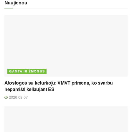
Naujienos
GAMTA IR ŽMOGUS
Atostogos su keturkoju: VMVT primena, ko svarbu
nepamišti keliaujant ES
2026 08 07