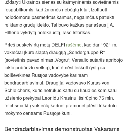
uždaryti Ukrainos sienas su kaimyninėmis sovietinėmis
respublikomis, kad žmonės nebėgtų kitur, izoliuoti
holodomorui pasmerktus kaimus, negalinčius patiekti
reikiamo grudų kiekio. Tai buvo kažkas panašaus į A.
Hitlerio vykdytą holokaustą, rašo istorikas.
Prieš pusketvirtų metų DELFI
rašėme
, kad dar 1921 m.
vokiečiai įkūrė slaptą draugiją „Sondergruppe R“
(sovietinis pavadinimas „Vogru“; Versalio sutartis apribojo
tokio pobūdžio veiklą), kuri ėmėsi ieškoti ryšių su
bolševikinės Rusijos vadovybe kariniam
bendradarbiavimui. Draugijai vadovavo Kurtas von
Schleicheris, kuris netrukus kartu su liaudies komisaru
užsienio prekybai Leonidu Krasinu išsirūpino 75 mln.
reichsmarkių vokiečių karinei pramonei plėsti ir karinio
mokymo centrams Rusijoje kurti.
Bendradarbiavimas demonstruotas Vakarams