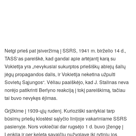
Netgi prieš pat įsiveržimą į SSRS, 1941 m. birželio 14 d.,
TASS‘as pareiškė, kad gandai apie artėjantį karą su
Vokietija yra „nevykusiai sukurptos priešiškų abiejų šalių
jėgų propagandos dalis, ir Vokietija neketina užpulti
Sovietų Sąjungos“. Vėliau paaiškėjo, kad J. Stalinas neva
norėjo patikrinti Berlyno reakciją į tokį pareiškimą, tačiau
tai buvo nevykęs ėjimas.
Grįžkime į 1939-ųjų rudenį. Kurioziški santykiai tarp
būsimų priešų klostėsi sąlyčio linijoje vakariniame SSRS
pasienyje. Nors vokiečiai dar rugsėjo 1 d. buvo įžengę į
Lenkiją ir per keletą savaičių nužygiavę iki rytinių jos