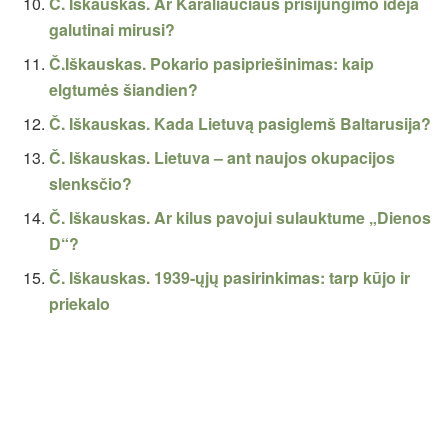
Č. Iškauskas. Ar Karaliaučiaus prisijungimo idėja
galutinai mirusi?
Č.Iškauskas. Pokario pasipriešinimas: kaip
elgtumės šiandien?
Č. Iškauskas. Kada Lietuvą pasiglemš Baltarusija?
Č. Iškauskas. Lietuva – ant naujos okupacijos
slenksčio?
Č. Iškauskas. Ar kilus pavojui sulauktume „Dienos
D“?
Č. Iškauskas. 1939-ųjų pasirinkimas: tarp kūjo ir
priekalo