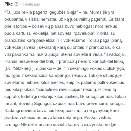
Pikc
11 metų ago
“Tai juos reikia pagerbti gegužės 9-ąją” – ne. Mums jie yra
okupantai, visiškai nematau už ką juos reiktų pagerbti. Grįžtant
prie istorijos – bolševikų planas buvo neblogas: nors lenkus
puola kartu su Vokietija, bet sovietai “pavėluoja”, ir britai su
prancūzais karą paskelbia TIK vokiečiams. Toliau pagal planą,
vokiečiai įsivelia į sekinantį karą su britais ir prancūzais, o kai
visi pakankamai nukraujuoja, ateina sovietai ir visus “išvaduoja”.
Planas nesuveikė dėl britų ir prancūzų nenoro kariauti dėl lenkų
(t.v. “Sitzkrieg”), o paskui – dėl itin sėkmingo vokiečių blickrygo,
tad ilgos ir sekinančios kampanijos nebuvo. Tokioje situacijoje
sovietams nebuvo kitos išeities, kaip tik patiems pulti vokiečius,
nes kitaip jokios “pasaulinės revoliucijos” nebūtų. Hitleris tą
suprato, todėl irgi neturėjo kitos išeities, tik smogti pirmas. Kitaip
tariant, Sovietų Sąjungos užpuolimas buvo prevencinis smūgis.
Kadangi sovietai buvo nusiteikę puolimui, o ne gynybai, karo
pradžia vokiečiams buvo labai sėkminga. Paskui viskas
užstrigo NE dėl menamo sovietų kareivių didvyriškumo (jie