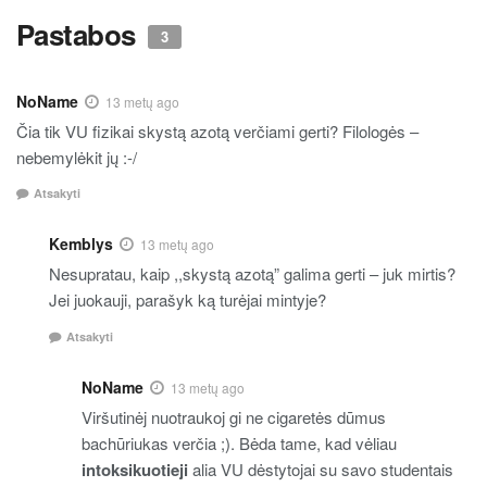
Pastabos
3
NoName
13 metų ago
Čia tik VU fizikai skystą azotą verčiami gerti? Filologės –
nebemylėkit jų :-/
Atsakyti
Kemblys
13 metų ago
Nesupratau, kaip ,,skystą azotą” galima gerti – juk mirtis?
Jei juokauji, parašyk ką turėjai mintyje?
Atsakyti
NoName
13 metų ago
Viršutinėj nuotraukoj gi ne cigaretės dūmus
bachūriukas verčia ;). Bėda tame, kad vėliau
intoksikuotieji
alia VU dėstytojai su savo studentais