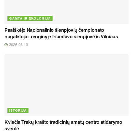
GAMTA IR EKOLOGIJA
Paaiškėjo Nacionalinio šienpjovių čempionato
nugalėtojai: renginyje triumfavo šienpjovė iš Vilniaus
2026 08 10
ISTORIJA
Kviečia Trakų krašto tradicinių amatų centro atidarymo
šventė