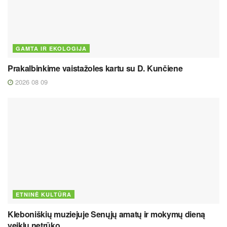
GAMTA IR EKOLOGIJA
Prakalbinkime vaistažoles kartu su D. Kunčiene
2026 08 09
ETNINĖ KULTŪRA
Kleboniškių muziejuje Senųjų amatų ir mokymų dieną
veiklų netrūko