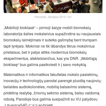
Parodoje „Studijos 2014“ VU
„Mobilioji bioklasė“ – pirmoji šalyje mobili biomokslų
laboratorija šalies moksleivius supažindins su naujausiais
biomokslų laimėjimais ir suteiks galimybę bent trumpam
tapti tyrėjais. Mokiniai ne tik išbandys tikrus mokslinius
prietaisus, bet ir patys atliks modernius biomokslų
eksperimentus, atskleisiančius, kas yra DNR. „Mobiliąją
bioklasę“ bus galima pasikviesti ir į savo mokyklą.
Matematikos ir informatikos fakultetas mokslo pasiekimų,
inovacijų ir technologijų parodai parengė pluoštą naujovių:
belaides audiokolonėles, mobilią balsavimo sistemą,
pridėtinę realybę, žmonių sekimo sistemą, balsu valdomą
robotą. Parodoje bus galima susipažinti su VU palydovu
„LituanicaSAT-1“ ir jį apžiūrėti.