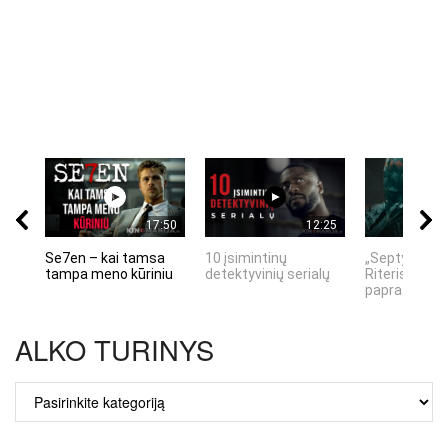
17:50
12:25
Se7en – kai tamsa
10 įsimintinų
„Septynių Ka
tampa meno kūriniu
detektyvinių serialų
Riteris" – kai
paprastumas
ALKO TURINYS
ALKO
TURINYS