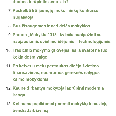
duobes ir rūpintis senoliais?
Paskelbti ES jaunųjų mokslininkų konkurso
nugalėtojai
Bus išsaugomos ir nedidelės mokyklos
Paroda „Mokykla 2013“ kviečia susipažinti su
naujausiomis švietimo idėjomis ir technologijomis
Tradicinio mokymo griovėjas: šalis svarbi ne tuo,
kokią dešrą valgė
Po ketverių metų pertraukos didėja švietimo
finansavimas, sudaromos geresnės sąlygos
kaimo mokykloms
Kaune dirbantys mokytojai aprūpinti modernia
įranga
Ketinama papildomai paremti mokyklų ir muziejų
bendradarbiavimą