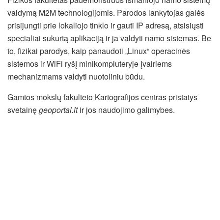
valdymą M2M technologijomis. Parodos lankytojas galės
prisijungti prie lokaliojo tinklo ir gauti IP adresą, atsisiųsti
specialiai sukurtą aplikaciją ir ja valdyti namo sistemas. Be
to, fizikai parodys, kaip panaudoti „Linux“ operacinės
sistemos ir WiFi ryšį minikompiuteryje įvairiems
mechanizmams valdyti nuotoliniu būdu.
Gamtos mokslų fakulteto Kartografijos centras pristatys
svetainę
geoportal.lt
ir jos naudojimo galimybes.