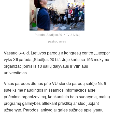
Paroda „Studijos 2014“ VU fizikų
pasirodymas
Vasario 6–8 d. Lietuvos parodų ir kongresų centre „Litexpo“
vyks XII paroda „Studijos 2014“. Joje kartu su 193 mokymo
organizacijomis iš 13 šalių dalyvaus ir Vilniaus
universitetas.
Visas parodos dienas prie VU stendo parodų salėje Nr. 5
suteiksime naudingos ir išsamios informacijos apie
priėmimo organizavimą, konkursinio balo sudarymą, mainų
programų galimybes atliekant praktiką ar studijuojant
užsienyje. Parodos lankytojai galės sužinoti apie įvairių