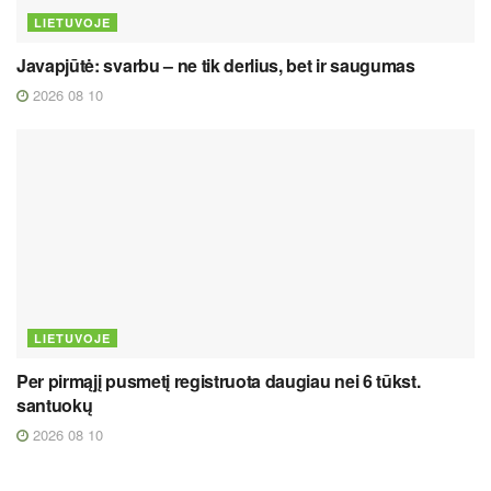
LIETUVOJE
Javapjūtė: svarbu – ne tik derlius, bet ir saugumas
2026 08 10
LIETUVOJE
Per pirmąjį pusmetį registruota daugiau nei 6 tūkst.
santuokų
2026 08 10