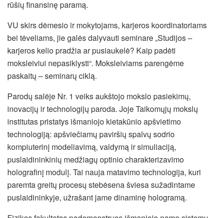
rūšių finansinę paramą.
VU skirs dėmesio ir mokytojams, karjeros koordinatoriams
bei tėveliams, jie galės dalyvauti seminare „Studijos –
karjeros kelio pradžia ar pusiaukelė?
Kaip padėti
moksleiviui nepasiklysti“. Moksleiviams parengėme
paskaitų – seminarų ciklą.
Parodų salėje Nr. 1 veiks aukštojo mokslo pasiekimų,
inovacijų ir technologijų paroda. Joje Taikomųjų mokslų
institutas pristatys išmaniojo kietakūnio apšvietimo
technologiją: apšviečiamų
paviršių spalvų sodrio
kompiuterinį modeliavimą, valdymą ir simuliaciją,
puslaidininkinių medžiagų optinio charakterizavimo
holografinį modulį. Tai nauja matavimo technologija, kuri
paremta greitų procesų stebėsena šviesa sužadintame
puslaidininkyje, užrašant jame dinaminę hologramą.
Fizikos fakultetas pademonstruos išmaniojo namo sistemų