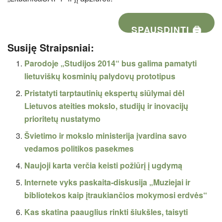
SPAUSDINTI 🖨
Susiję Straipsniai:
Parodoje „Studijos 2014“ bus galima pamatyti
lietuviškų kosminių palydovų prototipus
Pristatyti tarptautinių ekspertų siūlymai dėl
Lietuvos ateities mokslo, studijų ir inovacijų
prioritetų nustatymo
Švietimo ir mokslo ministerija įvardina savo
vedamos politikos pasekmes
Naujoji karta verčia keisti požiūrį į ugdymą
Internete vyks paskaita-diskusija „Muziejai ir
bibliotekos kaip įtraukiančios mokymosi erdvės“
Kas skatina paauglius rinkti šiukšles, taisyti