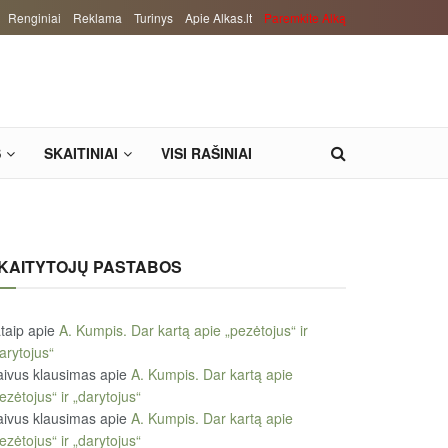
Renginiai
Reklama
Turinys
Apie Alkas.lt
Paremkite Alką
S
SKAITINIAI
VISI RAŠINIAI
KAITYTOJŲ PASTABOS
taip
apie
A. Kumpis. Dar kartą apie „pezėtojus“ ir
arytojus“
ivus klausimas
apie
A. Kumpis. Dar kartą apie
ezėtojus“ ir „darytojus“
ivus klausimas
apie
A. Kumpis. Dar kartą apie
ezėtojus“ ir „darytojus“