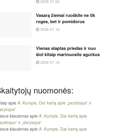
2026 07 22
Vasarą žiemai ruoškite ne tik
roges, bet ir pomidorus
2026 07 19
Vienas slaptas priedas ir nuo
šiol kitaip marinuosite agurkus
2026 07 19
kaitytojų nuomonės:
taip
apie
A. Kumpis. Dar kartą apie „pezėtojus“ ir
arytojus“
ivus klausimas
apie
A. Kumpis. Dar kartą apie
ezėtojus“ ir „darytojus“
ivus klausimas
apie
A. Kumpis. Dar kartą apie