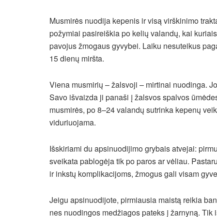
Musmirės nuodija kepenis ir visą virškinimo trak
požymiai pasireiškia po kelių valandų, kai kuriais 
pavojus žmogaus gyvybei. Laiku nesuteikus paga
15 dienų miršta.
Viena musmirių – žalsvoji – mirtinai nuodinga. J
Savo išvaizda ji panaši į žalsvos spalvos ūmėdes,
musmirės, po 8–24 valandų sutrinka kepenų veikl
viduriuojama.
Išskiriami du apsinuodijimo grybais atvejai: pir
sveikata pablogėja tik po paros ar vėliau. Pasta
ir inkstų komplikacijoms, žmogus gali visam gyveni
Jeigu apsinuodijote, pirmiausia maistą reikia ban
nes nuodingos medžiagos pateks į žarnyną. Tik iš