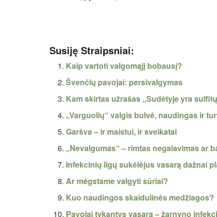
Susiję Straipsniai:
Kaip vartoti valgomąjį bobausį?
Švenčių pavojai: persivalgymas
Kam skirtas užrašas „Sudėtyje yra sulfit
„Varguolių“ valgis bulvė, naudingas ir tur
Garšva – ir maistui, ir sveikatai
„Nevalgumas“ – rimtas negalavimas ar 
Infekcinių ligų sukėlėjus vasarą dažnai p
Ar mėgstame valgyti sūriai?
Kuo naudingos skaidulinės medžiagos?
Pavojai tykantys vasarą – žarnyno infekc