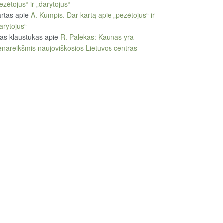
ezėtojus“ ir „darytojus“
rtas
apie
A. Kumpis. Dar kartą apie „pezėtojus“ ir
arytojus“
tas klaustukas
apie
R. Palekas: Kaunas yra
enareikšmis naujoviškosios Lietuvos centras