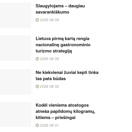
Slaugytojams – daugiau
savarankiškumo
2026 08 06
Lietuva pirmą kartą rengia
nacionalinę gastronominio
turizmo strategiją
2026 08 06
Ne kiekvienai žuviai kepti tinka
tas pats būdas
2026 08 02
Kodėl vieniems atostogos
atneša papildomų kilogramų,
kitiems – priešingai
2026 08 01