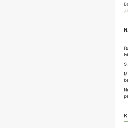
Ba
„d
N
Ru
tv
Sl
Mi
be
Na
pe
Ki