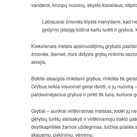
vandens, kruopų nuovirų, skysto kisieliaus, stipri
Labiausiai žmonės klysta manydami, kad neg
gydymo įstaigą būtina kartu turėti ir grybus,
Kiekvienais metais apsinuodijimų grybais pasitaik
žmonės, šiemet, nors didysis grybų rinkimo sezo
atvejis.
Būkite atsargūs rinkdami grybus, rinkitės tik gera
Grybus reikia visuomet gerai išvirti, o jų nuovirą – 
pardavinėjamus grybus ir pirkti tik tuos, kuriuos g
Grybai – sunkiai virškinamas maistas, todėl jų 
gėrybių turėtų atsisakyti ir virškinamojo trakto pat
dvylikapirštės žarnos uždegimas, tulžies pūslės s
skausmu, pykinimu, vėmimu.