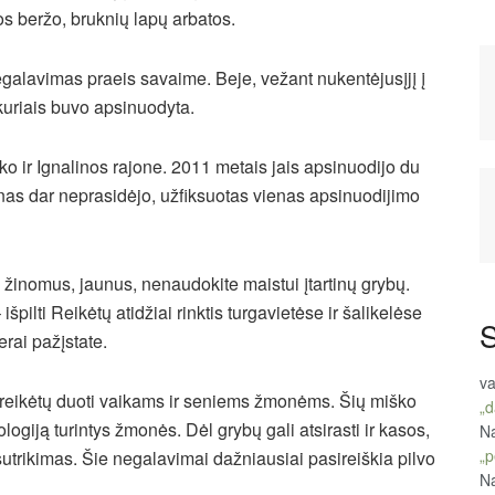
os beržo, bruknių lapų arbatos.
alavimas praeis savaime. Beje, vežant nukentėjusįjį į
 kuriais buvo apsinuodyta.
o ir Ignalinos rajone. 2011 metais jais apsinuodijo du
nas dar neprasidėjo, užfiksuotas vienas apsinuodijimo
i žinomus, jaunus, nenaudokite maistui įtartinų grybų.
išpilti Reikėtų atidžiai rinktis turgavietėse ir šalikelėse
S
erai pažįstate.
va
nereikėtų duoti vaikams ir seniems žmonėms. Šių miško
„d
ologiją turintys žmonės. Dėl grybų gali atsirasti ir kasos,
Na
„p
utrikimas. Šie negalavimai dažniausiai pasireiškia pilvo
Na