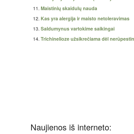
Maistinių skaidulų nauda
Kas yra alergija ir maisto netoleravimas
Saldumynus vartokime saikingai
Trichinelioze užsikrečiama dėl nerūpest
Naujienos iš interneto: