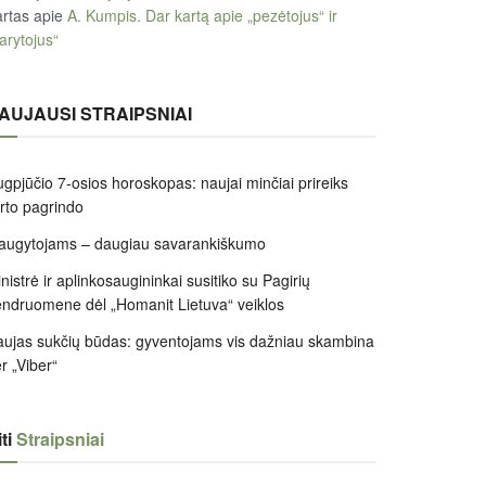
rtas
apie
A. Kumpis. Dar kartą apie „pezėtojus“ ir
arytojus“
AUJAUSI STRAIPSNIAI
gpjūčio 7-osios horoskopas: naujai minčiai prireiks
irto pagrindo
augytojams – daugiau savarankiškumo
nistrė ir aplinkosaugininkai susitiko su Pagirių
ndruomene dėl „Homanit Lietuva“ veiklos
ujas sukčių būdas: gyventojams vis dažniau skambina
r „Viber“
ti
Straipsniai