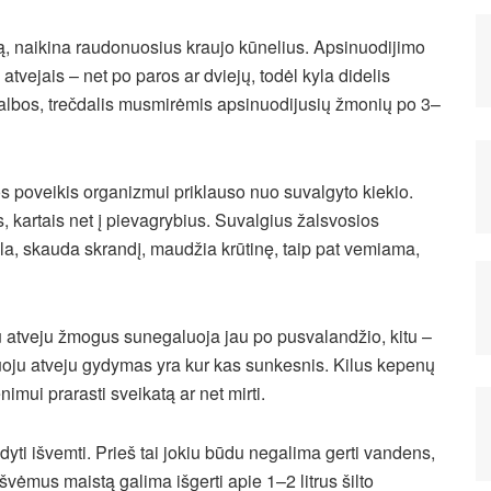
tą, naikina raudonuosius kraujo kūnelius. Apsinuodijimo
atvejais – net po paros ar dviejų, todėl kyla didelis
lbos, trečdalis musmirėmis apsinuodijusių žmonių po 3–
os poveikis organizmui priklauso nuo suvalgyto kiekio.
 kartais net į pievagrybius. Suvalgius žalsvosios
a, skauda skrandį, maudžia krūtinę, taip pat vemiama,
mu atveju žmogus sunegaluoja jau po pusvalandžio, kitu –
ruoju atveju gydymas yra kur kas sunkesnis. Kilus kepenų
mui prarasti sveikatą ar net mirti.
dyti išvemti. Prieš tai jokiu būdu negalima gerti vandens,
vėmus maistą galima išgerti apie 1–2 litrus šilto