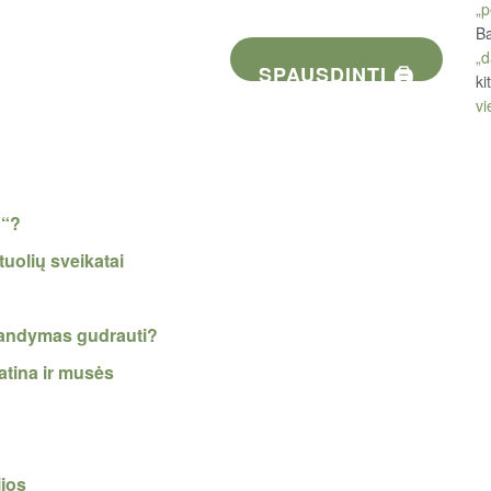
„p
Ba
„d
SPAUSDINTI 🖨
ki
vi
ų“?
tuolių sveikatai
bandymas gudrauti?
latina ir musės
ijos