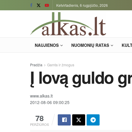
Ketvirtadienis, 6 rugpjūčio, 2026
NAUJIENOS
NUOMONIŲ RATAS
KUL
Pradžia
Gamta ir žmogus
Į lovą guldo g
www.alkas.lt
2012-08-06 09:00:25
78
PERŽIŪROS