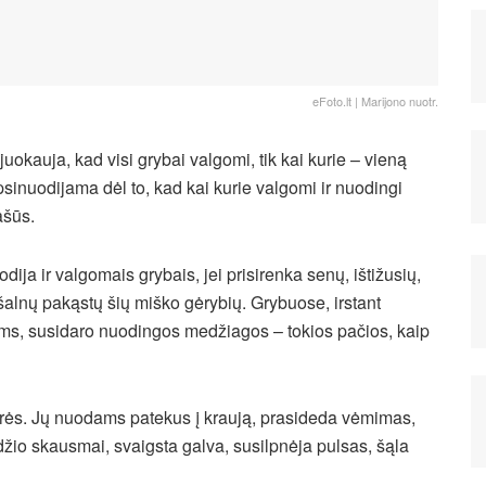
eFoto.lt | Marijono nuotr.
juokauja, kad visi grybai valgomi, tik kai kurie – vieną
psinuodijama dėl to, kad kai kurie valgomi ir nuodingi
ašūs.
ja ir valgomais grybais, jei prisirenka senų, ištižusių,
 šalnų pakąstų šių miško gėrybių. Grybuose, irstant
ams, susidaro nuodingos medžiagos – tokios pačios, kaip
rės. Jų nuodams patekus į kraują, prasideda vėmimas,
džio skausmai, svaigsta galva, susilpnėja pulsas, šąla