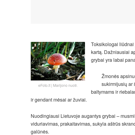
Toksikologai liūdnai 
kartą. Dažniausiai a
grybai yra labai pan
Žmonės apsinuodi
sukirmijusių ar
eFoto.lt | Marijono nuotr.
baltymams ir riebal
ir gendant mėsai ar žuviai.
Nuodingiausi Lietuvoje augantys grybai – musmi
viduriavimas, prakaitavimas, sukyla aštrūs skran
galūnės.