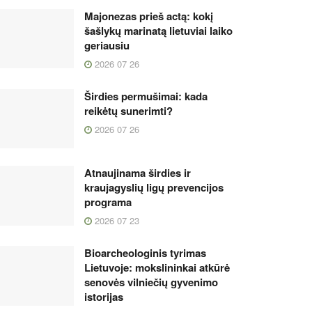
Majonezas prieš actą: kokį
šašlykų marinatą lietuviai laiko
geriausiu
2026 07 26
Širdies permušimai: kada
reikėtų sunerimti?
2026 07 26
Atnaujinama širdies ir
kraujagyslių ligų prevencijos
programa
2026 07 23
Bioarcheologinis tyrimas
Lietuvoje: mokslininkai atkūrė
senovės vilniečių gyvenimo
istorijas