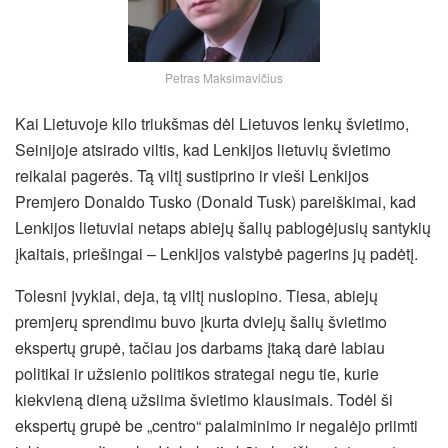
Petras Maksimavičius
Kai Lietuvoje kilo triukšmas dėl Lietuvos lenkų švietimo,
Seinijoje atsirado viltis, kad Lenkijos lietuvių švietimo
reikalai pagerės. Tą viltį sustiprino ir vieši Lenkijos
Premjero Donaldo Tusko (Donald Tusk) pareiškimai, kad
Lenkijos lietuviai netaps abiejų šalių pablogėjusių santykių
įkaitais, priešingai – Lenkijos valstybė pagerins jų padėtį.
Tolesni įvykiai, deja, tą viltį nuslopino. Tiesa, abiejų
premjerų sprendimu buvo įkurta dviejų šalių švietimo
ekspertų grupė, tačiau jos darbams įtaką darė labiau
politikai ir užsienio politikos strategai negu tie, kurie
kiekvieną dieną užsiima švietimo klausimais.
Todėl ši
ekspertų grupė be „centro“ palaiminimo ir negalėjo priimti