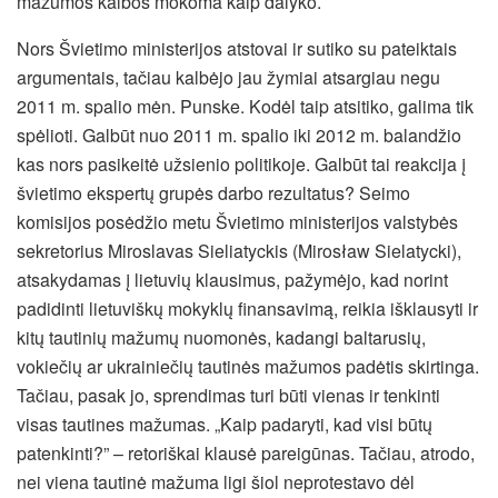
mažumos kalbos mokoma kaip dalyko.
Nors Švietimo ministerijos atstovai ir sutiko su pateiktais
argumentais, tačiau kalbėjo jau žymiai atsargiau negu
2011 m. spalio mėn. Punske. Kodėl taip atsitiko, galima tik
spėlioti. Galbūt nuo 2011 m. spalio iki 2012 m. balandžio
kas nors pasikeitė užsienio politikoje. Galbūt tai reakcija į
švietimo ekspertų grupės darbo rezultatus? Seimo
komisijos posėdžio metu Švietimo ministerijos valstybės
sekretorius Miroslavas Sieliatyckis (Mirosław Sielatycki),
atsakydamas į lietuvių klausimus, pažymėjo, kad norint
padidinti lietuviškų mokyklų finansavimą, reikia išklausyti ir
kitų tautinių mažumų nuomonės, kadangi baltarusių,
vokiečių ar ukrainiečių tautinės mažumos padėtis skirtinga.
Tačiau, pasak jo, sprendimas turi būti vienas ir tenkinti
visas tautines mažumas. „Kaip padaryti, kad visi būtų
patenkinti?” – retoriškai klausė pareigūnas. Tačiau, atrodo,
nei viena tautinė mažuma ligi šiol neprotestavo dėl