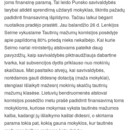
joms finansinę paramą. Tai leido Punsko savivaldybės
tarybai atidėti sprendimą uždaryti mokyklas, tikintis pažadų
padidinti finansavimą išpildymo. Tačiau laikui bėgant
nuotaikos pradėjo prastėti. Jau balandžio 26 d. Lenkijos
Seime vykusiame Tautinių mažumų komisijos posėdyje
apie papildomą 80% priedą nieks nekalbėjo. Kai kurie
Seimo nariai ministerijų atstovams pateikė daug
pavyzdžių, kaip savivaldybės piktnaudžiauja dabartine
tvarka, kai subvencijos dydis priklauso nuo mokinių
skaičiaus. Mat pasitaiko atvejų, kai savivaldybės,
norėdamos gauti didesnę dotaciją (maža mokyklai),
stengiasi išlaikyti mažesnį mokinių skaičių tautinių
mažumų klasėse. Lietuvių bendruomenės atstovai
komisijos posėdžio metu prašė padidinti finansavimą toms
mokykloms, kuriose mokymas vyksta tautinės mažumos
kalba, kadangi jų išlaikymo kaštai didesni, o skiriama
parama tokia pat, kokią gauna mokyklos, kur tautinės