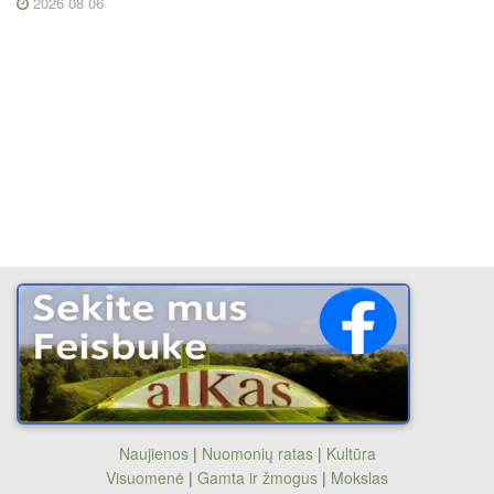
2026 08 06
Naujienos
|
Nuomonių ratas
|
Kultūra
Visuomenė
|
Gamta ir žmogus
|
Mokslas