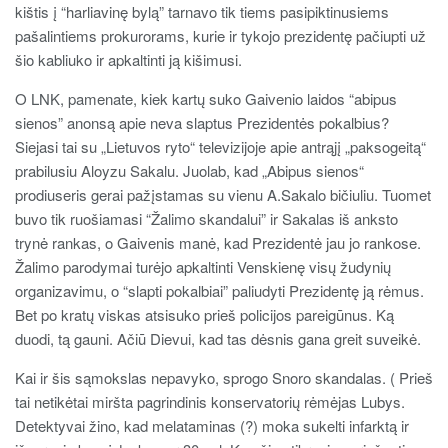
kištis į “harliavinę bylą” tarnavo tik tiems pasipiktinusiems
pašalintiems prokurorams, kurie ir tykojo prezidentę pačiupti už
šio kabliuko ir apkaltinti ją kišimusi.
O LNK, pamenate, kiek kartų suko Gaivenio laidos “abipus
sienos” anonsą apie neva slaptus Prezidentės pokalbius?
Siejasi tai su „Lietuvos ryto“ televizijoje apie antrąjį „paksogeitą“
prabilusiu Aloyzu Sakalu. Juolab, kad „Abipus sienos“
prodiuseris gerai pažįstamas su vienu A.Sakalo bičiuliu. Tuomet
buvo tik ruošiamasi “Žalimo skandalui” ir Sakalas iš anksto
trynė rankas, o Gaivenis manė, kad Prezidentė jau jo rankose.
Žalimo parodymai turėjo apkaltinti Venskienę visų žudynių
organizavimu, o “slapti pokalbiai” paliudyti Prezidentę ją rėmus.
Bet po kratų viskas atsisuko prieš policijos pareigūnus. Ką
duodi, tą gauni. Ačiū Dievui, kad tas dėsnis gana greit suveikė.
Kai ir šis sąmokslas nepavyko, sprogo Snoro skandalas. ( Prieš
tai netikėtai miršta pagrindinis konservatorių rėmėjas Lubys.
Detektyvai žino, kad melataminas (?) moka sukelti infarktą ir