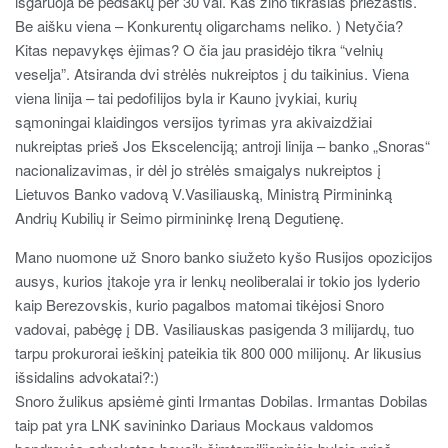
išgaruoja be pėdsakų per 30 val. Kas žino tikrasias priežastis.
Be aišku viena – Konkurentų oligarchams neliko. ) Netyčia?
Kitas nepavykęs ėjimas? O čia jau prasidėjo tikra “velnių
veselja”. Atsiranda dvi strėlės nukreiptos į du taikinius. Viena
viena linija – tai pedofilijos byla ir Kauno įvykiai, kurių
sąmoningai klaidingos versijos tyrimas yra akivaizdžiai
nukreiptas prieš Jos Ekscelenciją; antroji linija – banko „Snoras“
nacionalizavimas, ir dėl jo strėlės smaigalys nukreiptos į
Lietuvos Banko vadovą V.Vasiliauską, Ministrą Pirmininką
Andrių Kubilių ir Seimo pirmininkę Ireną Degutienę.
Mano nuomone už Snoro banko siužeto kyšo Rusijos opozicijos
ausys, kurios įtakoje yra ir lenkų neoliberalai ir tokio jos lyderio
kaip Berezovskis, kurio pagalbos matomai tikėjosi Snoro
vadovai, pabėgę į DB. Vasiliauskas pasigenda 3 milijardų, tuo
tarpu prokurorai ieškinį pateikia tik 800 000 milijonų. Ar likusius
išsidalins advokatai?:)
Snoro žulikus apsiėmė ginti Irmantas Dobilas. Irmantas Dobilas
taip pat yra LNK savininko Dariaus Mockaus valdomos