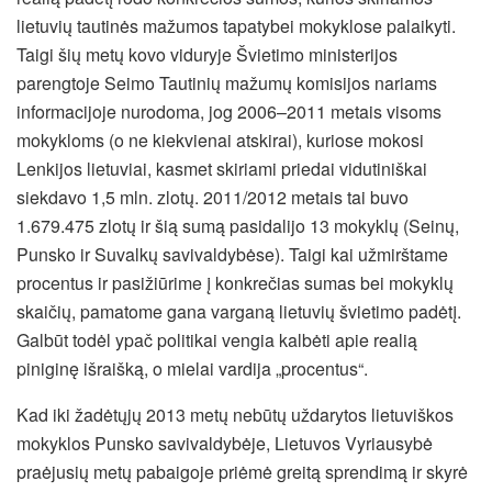
lietuvių tautinės mažumos tapatybei mokyklose palaikyti.
Taigi šių metų kovo viduryje Švietimo ministerijos
parengtoje Seimo Tautinių mažumų komisijos nariams
informacijoje nurodoma, jog 2006–2011 metais visoms
mokykloms (o ne kiekvienai atskirai), kuriose mokosi
Lenkijos lietuviai, kasmet skiriami priedai vidutiniškai
siekdavo 1,5 mln. zlotų. 2011/2012 metais tai buvo
1.679.475 zlotų ir šią sumą pasidalijo 13 mokyklų (Seinų,
Punsko ir Suvalkų savivaldybėse). Taigi kai užmirštame
procentus ir pasižiūrime į konkrečias sumas bei mokyklų
skaičių, pamatome gana varganą lietuvių švietimo padėtį.
Galbūt todėl ypač politikai vengia kalbėti apie realią
piniginę išraišką, o mielai vardija „procentus“.
Kad iki žadėtųjų 2013 metų nebūtų uždarytos lietuviškos
mokyklos Punsko savivaldybėje, Lietuvos Vyriausybė
praėjusių metų pabaigoje priėmė greitą sprendimą ir skyrė