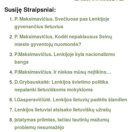
Susiję Straipsniai:
P. Maksimavičius. Svečiuose pas Lenkijoje
gyvenančius lietuvius
P. Maksimavičius. Kodėl nepaklausus Seinų
miesto gyventojų nuomonės?
P.Maksimavičius. Lenkijoje kyla nacionalizmo
banga
P.Maksimavičius. Ir niekas mūsų neįtikins…
D.Grybauskaitė: Lenkijos švietimo politika
nepalanki lietuviškoms mokykloms
I.Gasperavičiūtė. Lenkijos lietuvių padėtis šiandien
Lenkijos lietuviai atsisako lietuviškų užrašų
Įstatymas priimtas, tačiau tautinių mažumų
problemų nesumažėjo