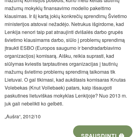
mažumų komisijos posėdis, kurio metu keltas tautinių
mažumų mokyklų finansavimo modelio pakeitimo
klausimas. Ir šį kartą jokių konkrečių sprendimų Švietimo
ministerijos atstovai nežadėjo. Netrukus išgirdome, kad
Lenkija nenori taip pat atnaujinti dvišalės darbo grupės
švietimo klausimams darbo, siūlo į problemų sprendimą
įtraukti ESBO (Europos saugumo ir bendradarbiavimo
organizacijos) komisarą. Aišku, reikia suprasti, kad
siūlymas kviestis tarptautines organizacijas į tautinių
mažumų švietimo problemų sprendimą taikomas tik
Lietuvai. O gal tikimasi, kad aukštasis komisaras Knutas
Volebekas (Knut Vollebaek) patars, kaip išsaugoti
paskutines lietuviškas mokyklas Lenkijoje? Nuo 2013 m.
juk gali nebelikti ko gelbėti.
„Aušra“, 2012/10
SPAUSDINTI 🖨