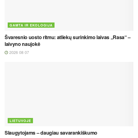
GAMTA IR EKOLOGIJA
Švaresnio uosto ritmu: atliekų surinkimo laivas „Rasa“ –
laivyno naujokė
2026 08 07
LIETUVOJE
Slaugytojams – daugiau savarankiškumo