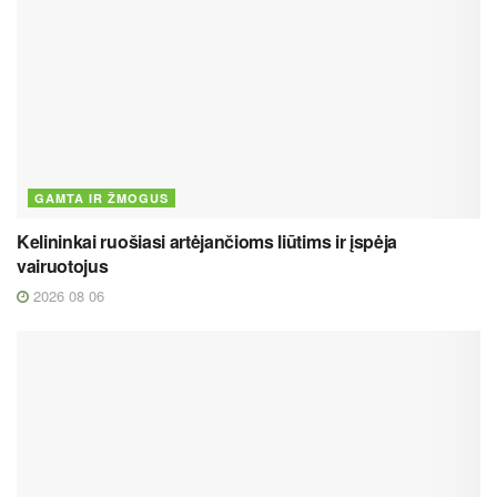
GAMTA IR ŽMOGUS
Kelininkai ruošiasi artėjančioms liūtims ir įspėja
vairuotojus
2026 08 06