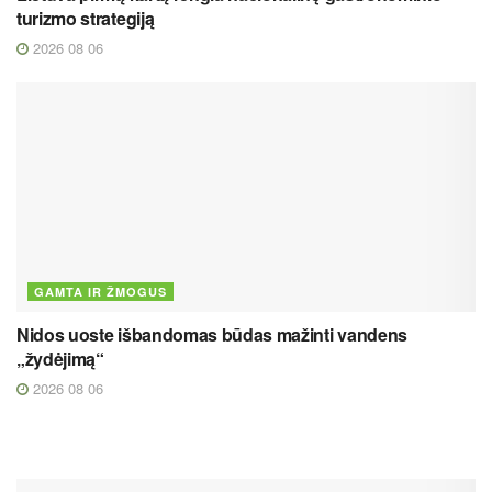
turizmo strategiją
2026 08 06
GAMTA IR ŽMOGUS
Nidos uoste išbandomas būdas mažinti vandens
„žydėjimą“
2026 08 06