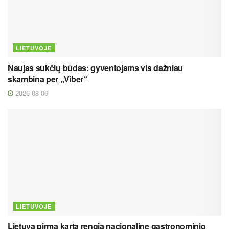
LIETUVOJE
Naujas sukčių būdas: gyventojams vis dažniau
skambina per „Viber“
2026 08 06
LIETUVOJE
Lietuva pirmą kartą rengia nacionalinę gastronominio