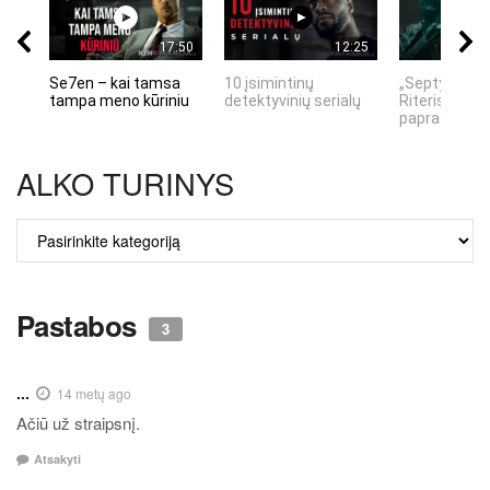
17:50
12:25
Se7en – kai tamsa
10 įsimintinų
„Septynių Ka
tampa meno kūriniu
detektyvinių serialų
Riteris" – kai
paprastumas
ALKO TURINYS
ALKO
TURINYS
Pastabos
3
...
14 metų ago
Ačiū už straipsnį.
Atsakyti