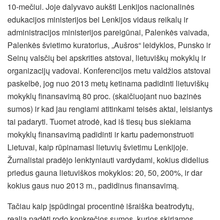
10-mečiui. Joje dalyvavo aukšti Lenkijos nacionalinės
edukacijos ministerijos bei Lenkijos vidaus reikalų ir
administracijos ministerijos pareigūnai, Palenkės vaivada,
Palenkės švietimo kuratorius, „Aušros“ leidyklos, Punsko ir
Seinų valsčių bei apskrities atstovai, lietuviškų mokyklų ir
organizacijų vadovai. Konferencijos metu valdžios atstovai
paskelbė, jog nuo 2013 metų ketinama padidinti lietuviškų
mokyklų finansavimą 80 proc. (skaičiuojant nuo bazinės
sumos) ir kad jau rengiami atitinkami teisės aktai, leisiantys
tai padaryti. Tuomet atrodė, kad iš tiesų bus siekiama
mokyklų finansavimą padidinti ir kartu pademonstruoti
Lietuvai, kaip rūpinamasi lietuvių švietimu Lenkijoje.
Žurnalistai pradėjo lenktyniauti vardydami, kokius didelius
priedus gauna lietuviškos mokyklos: 20, 50, 200%, ir dar
kokius gaus nuo 2013 m., padidinus finansavimą.
Tačiau kaip įspūdingai procentinė išraiška beatrodytų,
realią padėtį rodo konkrečios sumos, kurios skiriamos