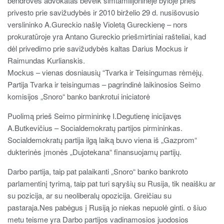
bendrovės advokatas beveik šimtamilijoninėje byloje prieš
privesto prie savižudybės ir 2010 birželio 29 d. nusišovusio
verslininko A.Gureckio našlę Violetą Gureckienę – nors
prokuratūroje yra Antano Gureckio priešmirtiniai rašteliai, kad
dėl privedimo prie savižudybės kaltas Darius Mockus ir
Raimundas Kurlianskis.
Mockus – vienas dosniausių “Tvarka ir Teisingumas rėmėjų.
Partija Tvarka ir teisingumas – pagrindinė laikinosios Seimo
komisijos „Snoro“ banko bankrotui iniciatorė
Puolimą prieš Seimo pirmininkę I.Degutienę inicijavęs
A.Butkevičius – Socialdemokratų partijos pirmininkas.
Socialdemokratų partija ilgą laiką buvo viena iš „Gazprom“
dukterinės įmonės „Dujotekana“ finansuojamų partijų.
Darbo partija, taip pat palaikanti „Snoro“ banko bankroto
parlamentinį tyrimą, taip pat turi sąryšių su Rusija, tik neaišku ar
su pozicija, ar su neoliberalų opozicija. Greičiau su
pastaraja.Nes pabėgus į Rusiją jo niekas nepuolė ginti. o šiuo
metu teisme yra Darbo partijos vadinamosios juodosios