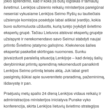
jokio sprendimo, kad ir koks jis būtų logiškas ir tarnautų
švietimui. Lenkijos užsienio reikalų ministerijos pareigūnai
neseniai vykusiame Lenkijos Seimo Ryšių su tautiečiais
užsienyje komisijos posėdyje labai aiškiai įvardijo, kokia
buvo suformuluota užduotis, kurią turėjo įvykdyti švietimo
ekspertų grupė. Tačiau Lietuvos atstovai ekspertų grupėje
užsispyrė ir nerekomendavo savo Seimui stabdyti naujai
priimto Švietimo įstatymo galiojimo. Kiekvienos šalies
ekspertai paskelbė skirtingas nuomones. Sunku
įsivaizduoti paralelią situaciją Lenkijoje – kad dviejų šalių
derybininkai priimtų sprendimą rekomenduoti panaikinti
Lenkijos Seimo priimtą teisės aktą. Juk labai greit
pasigirstų šūkiai apie suvereniteto praradimą, pažeminimą,
išdavystę ir pan.
Praėjusių metų spalio 24 dieną Lenkijos vidaus reikalų ir
administracijos ministerijos iniciatyva Punske vyko
konferencija, skirta Lenkijos lietuvių švietimo strategijos