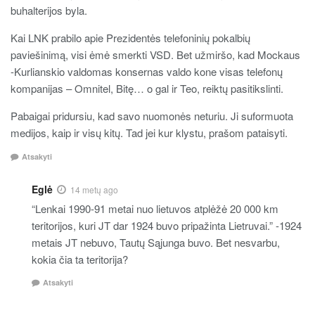
buhalterijos byla.
Kai LNK prabilo apie Prezidentės telefoninių pokalbių
paviešinimą, visi ėmė smerkti VSD. Bet užmiršo, kad Mockaus
-Kurlianskio valdomas konsernas valdo kone visas telefonų
kompanijas – Omnitel, Bitę… o gal ir Teo, reiktų pasitikslinti.
Pabaigai pridursiu, kad savo nuomonės neturiu. Ji suformuota
medijos, kaip ir visų kitų. Tad jei kur klystu, prašom pataisyti.
Atsakyti
Eglė
14 metų ago
“Lenkai 1990-91 metai nuo lietuvos atplėžė 20 000 km
teritorijos, kuri JT dar 1924 buvo pripažinta Lietruvai.” -1924
metais JT nebuvo, Tautų Sąjunga buvo. Bet nesvarbu,
kokia čia ta teritorija?
Atsakyti