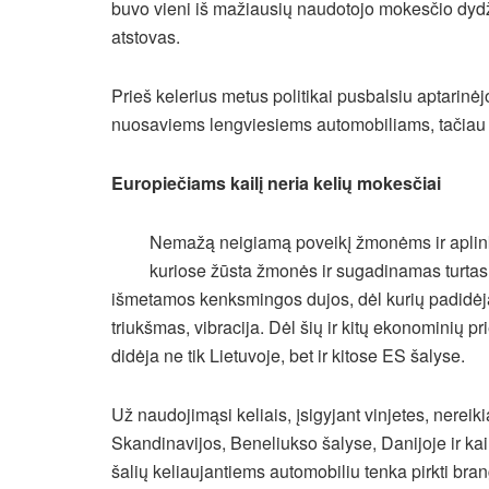
buvo vieni iš mažiausių naudotojo mokesčio dydži
atstovas.
Prieš kelerius metus politikai pusbalsiu aptarinėjo
nuosaviems lengviesiems automobiliams, tačiau ši
Europiečiams kailį neria kelių mokesčiai
Nemažą neigiamą poveikį žmonėms ir aplinkai
kuriose žūsta žmonės ir sugadinamas turtas,
išmetamos kenksmingos dujos, dėl kurių padidėj
triukšmas, vibracija. Dėl šių ir kitų ekonominių 
didėja ne tik Lietuvoje, bet ir kitose ES šalyse.
Už naudojimąsi keliais, įsigyjant vinjetes, nerei
Skandinavijos, Beneliukso šalyse, Danijoje ir ka
šalių keliaujantiems automobiliu tenka pirkti bran