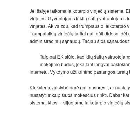
Jei šalyje taikoma laikotarpio vinječių sistema, E
vinjetes. Gyventojams ir kitų šalių vairuotojams t
vinjetės. Akivaizdu, kad trumpiausio laikotarpio v
Trumpalaikių vinječių tarifai gali būti didesni dėl
administracinių sąnaudų. Tačiau šios sąnaudos tu
Taip pat EK siūlo, kad kitų šalių vairuotojams
mokėjimo būdus, įskaitant lengvai pasiekia
internetu. Vykdymo užtikrinimo pastangos turėtų
Kiekviena valstybė narė gali nuspręsti, ar nusta
nustatyti ir kaip šiuos mokesčius rinkti. Dabar ka
sistemą, kitos – klijuojamų laikotarpio vinječių 