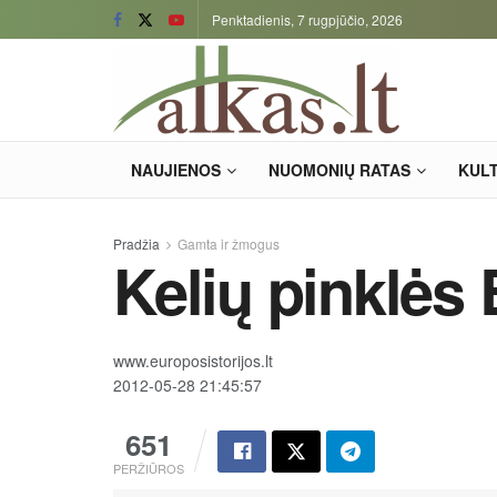
Penktadienis, 7 rugpjūčio, 2026
NAUJIENOS
NUOMONIŲ RATAS
KUL
Pradžia
Gamta ir žmogus
Kelių pinklės
www.europosistorijos.lt
2012-05-28 21:45:57
651
PERŽIŪROS