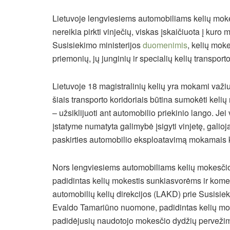
Lietuvoje lengviesiems automobiliams kelių moke
nereikia pirkti vinječių, viskas įskaičiuota į kuro
Susisiekimo ministerijos
duomenimis
, kelių moke
priemonių, jų junginių ir specialių kelių transport
Lietuvoje 18 magistralinių kelių yra mokami važiu
šiais transporto koridoriais būtina sumokėti kelių
– užsiklijuoti ant automobilio priekinio lango. Jei v
įstatyme numatyta galimybė įsigyti vinjetę, galio
paskirties automobilio eksploatavimą mokamais kel
Nors lengviesiems automobiliams kelių mokesči
padidintas kelių mokestis sunkiasvorėms ir komer
automobilių kelių direkcijos (LAKD) prie Susisie
Evaldo Tamariūno nuomone, padidintas kelių moke
padidėjusių naudotojo mokesčio dydžių pervežimų