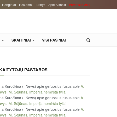
Renginiai
Reklama
Turinys
Apie Alkas.lt
Paremkite Alką
S
SKAITINIAI
VISI RAŠINIAI
KAITYTOJŲ PASTABOS
na Kuročkina (I News) apie geruosius rusus
apie
A.
vys, M. Sėjūnas. Imperija nemiršta tyliai
na Kuročkina (I News) apie geruosius rusus
apie
A.
vys, M. Sėjūnas. Imperija nemiršta tyliai
na Kuročkina (I News) apie geruosius rusus
apie
A.
vys, M. Sėjūnas. Imperija nemiršta tyliai