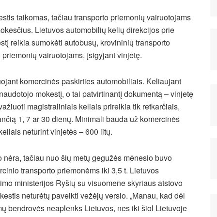
stis taikomas, tačiau transporto priemonių vairuotojams
 mokesčius. Lietuvos automobilių kelių direkcijos prie
stį reikia sumokėti autobusų, krovininių transporto
o priemonių vairuotojams, įsigyjant vinjetę.
ojant komercinės paskirties automobiliais. Keliaujant
 naudotojo mokestį, o tai patvirtinantį dokumentą – vinjetę
ažiuoti magistraliniais keliais prireikia tik retkarčiais,
jančią 1, 7 ar 30 dienų. Minimali bauda už komercinės
iais neturint vinjetės – 600 litų.
o nėra, tačiau nuo šių metų gegužės mėnesio buvo
cinio transporto priemonėms iki 3,5 t. Lietuvos
kimo ministerijos Ryšių su visuomene skyriaus atstovo
stis neturėtų paveikti vežėjų verslo. „Manau, kad dėl
 bendrovės neaplenks Lietuvos, nes iki šiol Lietuvoje