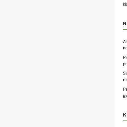
kl
N
At
ne
Pe
pe
Ša
re
Pe
g
Ki