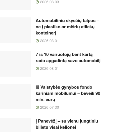
2026 08 03
Automobilinių skysčių talpos –
ne į plastiko ar mišrių atliekų
konteinerį
2026 08 01
7 iš 10 vairuotojų bent kartą
rado apgadintą savo automobilį
2026 08 01
Iš Valstybės gynybos fondo
kariniam mobilumui – beveik 90
mln. eurų
2026 07 30
Į Panevėžį – su vienu jungtiniu
bilietu visai kelionei