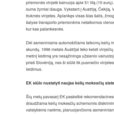
priemonės vinjetė kainuoja apie 51 litą (15 eurų).
suma žymiai išauga. Vykstant į Austriją, Čekiją, Ve
trukmės vinjetes. Aplankęs visas šias šalis, žmo
šalyse transporto priemonėms netaikomos vienos 
kur kas palankesnės.
Dėl asmeniniams automobiliams taikomų kelių m
skundų. 1996 metais Austrijai teko keisti vinječių 
metinį leidimą yra nesąžininga užsienio vairuot
prieš Slovėniją, nes ši siūlė tik pusmečio vinjetes
leidimus.
EK siūlo nustatyti naujas kelių mokesčių sis
Šių metų pavasarį EK paskelbė rekomendacine
draudžiama kelių mokesčių schemomis diskriminu
valstybėms narėms, planuojančioms asmeniniams