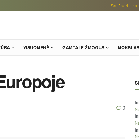
Saulės arkliukai
TŪRA
VISUOMENĖ
GAMTA IR ŽMOGUS
MOKSLA
 Europoje
S
In
0
Na
In
Na
In
Na