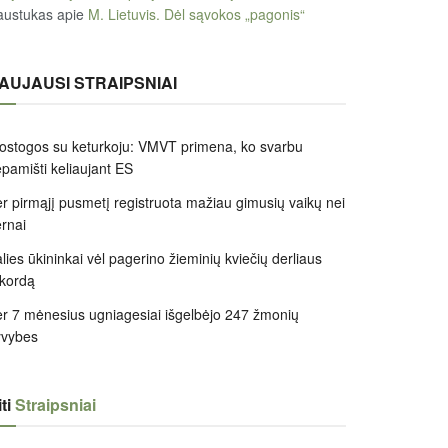
austukas
apie
M. Lietuvis. Dėl sąvokos „pagonis“
AUJAUSI STRAIPSNIAI
ostogos su keturkoju: VMVT primena, ko svarbu
pamišti keliaujant ES
r pirmąjį pusmetį registruota mažiau gimusių vaikų nei
rnai
lies ūkininkai vėl pagerino žieminių kviečių derliaus
kordą
r 7 mėnesius ugniagesiai išgelbėjo 247 žmonių
yvybes
ti
Straipsniai