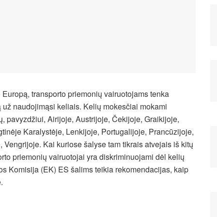
o Europą, transporto priemonių vairuotojams tenka
už naudojimąsi keliais. Kelių mokesčiai mokami
 pavyzdžiui, Airijoje, Austrijoje, Čekijoje, Graikijoje,
ngtinėje Karalystėje, Lenkijoje, Portugalijoje, Prancūzijoje,
, Vengrijoje. Kai kuriose šalyse tam tikrais atvejais iš kitų
orto priemonių vairuotojai yra diskriminuojami dėl kelių
s Komisija (EK) ES šalims teikia rekomendacijas, kaip
.