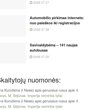
2026 07 27
Automobilio pirkimas internete:
nuo paieškos iki registracijos
2026 07 26
Savivaldybėms – 141 naujas
autobusas
2026 07 20
kaitytojų nuomonės:
na Kuročkina (I News) apie geruosius rusus
apie
A.
vys, M. Sėjūnas. Imperija nemiršta tyliai
na Kuročkina (I News) apie geruosius rusus
apie
A.
vys, M. Sėjūnas. Imperija nemiršta tyliai