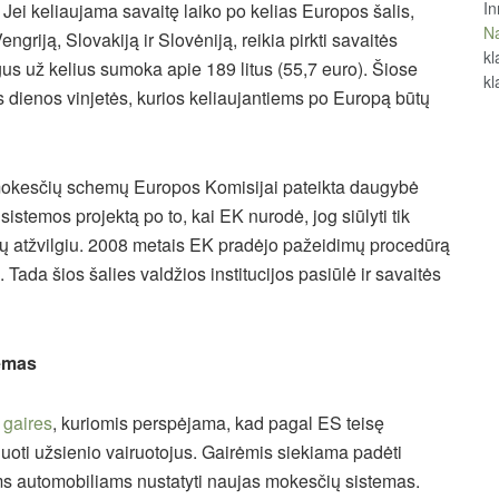
In
 Jei keliaujama savaitę laiko po kelias Europos šalis,
Na
ngriją, Slovakiją ir Slovėniją, reikia pirkti savaitės
kl
gus už kelius sumoka apie 189 litus (55,7 euro). Šiose
kl
dienos vinjetės, kurios keliaujantiems po Europą būtų
okesčių schemų Europos Komisijai pateikta daugybė
sistemos projektą po to, kai EK nurodė, jog siūlyti tik
ojų atžvilgiu. 2008 metais EK pradėjo pažeidimų procedūrą
. Tada šios šalies valdžios institucijos pasiūlė ir savaitės
temas
s
gaires
, kuriomis perspėjama, kad pagal ES teisę
oti užsienio vairuotojus. Gairėmis siekiama padėti
 automobiliams nustatyti naujas mokesčių sistemas.