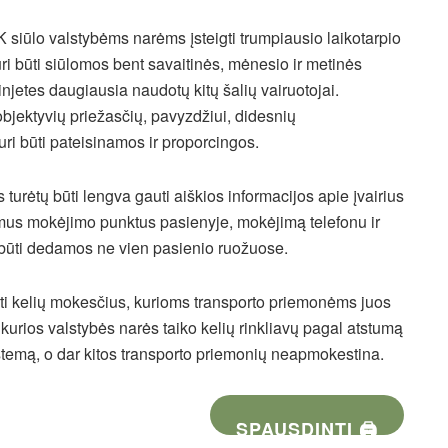
K siūlo valstybėms narėms įsteigti trumpiausio laikotarpio
uri būti siūlomos bent savaitinės, mėnesio ir metinės
injetes daugiausia naudotų kitų šalių vairuotojai.
 objektyvių priežasčių, pavyzdžiui, didesnių
ri būti pateisinamos ir proporcingos.
 turėtų būti lengva gauti aiškios informacijos apie įvairius
mus mokėjimo punktus pasienyje, mokėjimą telefonu ir
 būti dedamos ne vien pasienio ruožuose.
tyti kelių mokesčius, kurioms transporto priemonėms juos
i kurios valstybės narės taiko kelių rinkliavų pagal atstumą
sistemą, o dar kitos transporto priemonių neapmokestina.
SPAUSDINTI 🖨