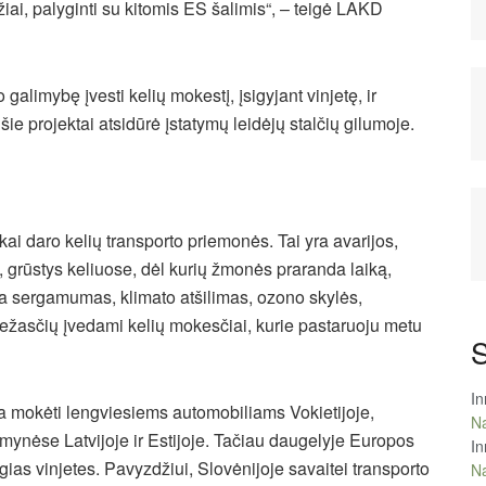
ai, palyginti su kitomis ES šalimis“, – teigė LAKD
 galimybę įvesti kelių mokestį, įsigyjant vinjetę, ir
e projektai atsidūrė įstatymų leidėjų stalčių gilumoje.
 daro kelių transporto priemonės. Tai yra avarijos,
 grūstys keliuose, dėl kurių žmonės praranda laiką,
a sergamumas, klimato atšilimas, ozono skylės,
priežasčių įvedami kelių mokesčiai, kurie pastaruoju metu
S
In
kia mokėti lengviesiems automobiliams Vokietijoje,
Na
imynėse Latvijoje ir Estijoje. Tačiau daugelyje Europos
In
gias vinjetes. Pavyzdžiui, Slovėnijoje savaitei transporto
Na