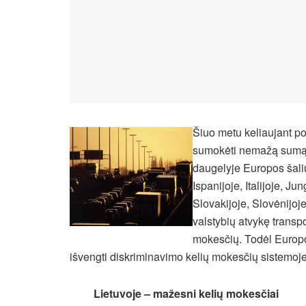
Šiuo metu keliaujant p
sumokėti nemažą sumą 
daugelyje Europos šalių,
Ispanijoje, Italijoje, Ju
Slovakijoje, Slovėnijoje
valstybių atvykę transp
mokesčių. Todėl Europo
išvengti diskriminavimo kelių mokesčių sistemoje
Lietuvoje – mažesni kelių mokesčiai