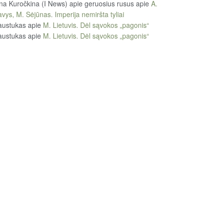
na Kuročkina (I News) apie geruosius rusus
apie
A.
vys, M. Sėjūnas. Imperija nemiršta tyliai
austukas
apie
M. Lietuvis. Dėl sąvokos „pagonis“
austukas
apie
M. Lietuvis. Dėl sąvokos „pagonis“