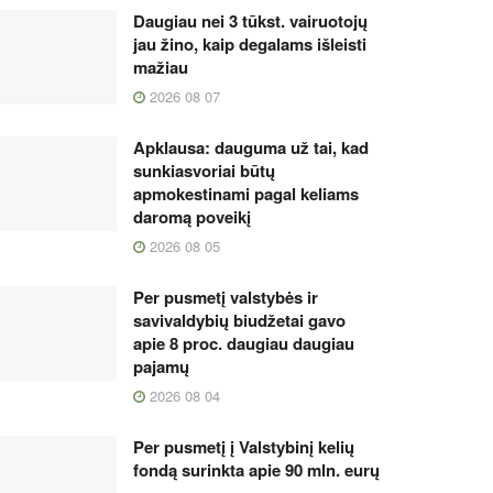
Daugiau nei 3 tūkst. vairuotojų
jau žino, kaip degalams išleisti
mažiau
2026 08 07
Apklausa: dauguma už tai, kad
sunkiasvoriai būtų
apmokestinami pagal keliams
daromą poveikį
2026 08 05
Per pusmetį valstybės ir
savivaldybių biudžetai gavo
apie 8 proc. daugiau daugiau
pajamų
2026 08 04
Per pusmetį į Valstybinį kelių
fondą surinkta apie 90 mln. eurų