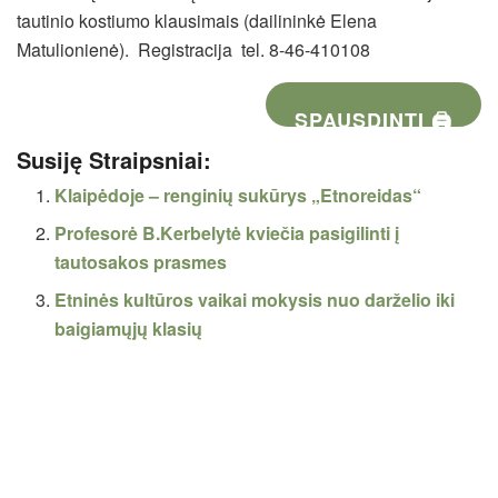
tautinio kostiumo klausimais (dailininkė Elena
Matulionienė). Registracija tel. 8-46-410108
SPAUSDINTI 🖨
Susiję Straipsniai:
Klaipėdoje – renginių sukūrys „Etnoreidas“
Profesorė B.Kerbelytė kviečia pasigilinti į
tautosakos prasmes
Etninės kultūros vaikai mokysis nuo darželio iki
baigiamųjų klasių