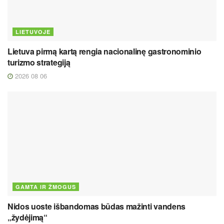
LIETUVOJE
Lietuva pirmą kartą rengia nacionalinę gastronominio
turizmo strategiją
2026 08 06
GAMTA IR ŽMOGUS
Nidos uoste išbandomas būdas mažinti vandens
„žydėjimą“