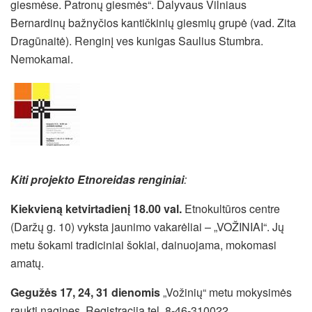
giesmėse. Patronų giesmės“.
Dalyvaus Vilniaus
Bernardinų bažnyčios kantičkinių giesmių grupė (vad. Zita
Dragūnaitė). Renginį ves kunigas Saulius Stumbra.
Nemokamai.
Kiti projekto Etnoreidas renginiai
:
Kiekvieną ketvirtadienį 18.00 val.
Etnokultūros centre
(Daržų g. 10) vyksta jaunimo vakarėliai – „VOŽINIAI“.
Jų
metu šokami tradiciniai šokiai, dainuojama, mokomasi
amatų.
Gegužės 17, 24, 31 dienomis
„Vožinių“ metu mokysimės
raukti nagines. Registracija tel. 8-46-310022