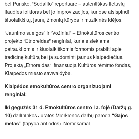
bei Punske. “Sodailio” repertuare – autentiškas lietuvių
liaudies folkloras bei jo improvizacijos, kuriose atsispindi
šiuolaikiškų, jaunų žmonių kūryba ir muzikinės idėjos.
“Jaunimo sueigos” ir “Vožiniai” – Etnokultūros centro
projekto “Etnoreidas” renginiai, kuriais siekiama
patraukliomis ir šiuolaikiškomis formomis prabilti apie
tradicinę kultūrą bei ja sudominti jaunus klaipėdiečius.
Projektą „Etnoreidas“ finansuoja Kultūros rėmimo fondas,
Klaipėdos miesto savivaldybė.
Klaipėdos etnokultūros centro organizuojami
renginiai:
Iki gegužės 31 d.
Etnokultūros centro I a. fojė (Daržų g.
10)
dailininkės Jūratės Mierkienės darbų paroda
“Gajos
metas”
(tapyba ant odos). Nemokamai.