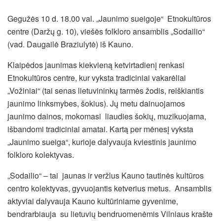
Gegužės 10 d. 18.00 val. „Jaunimo sueigoje“ Etnokultūros
centre (Daržų g. 10), viešės folkloro ansamblis „Sodailio“
(vad. Daugailė Braziulytė) iš Kauno.
Klaipėdos jaunimas kiekvieną ketvirtadienį renkasi
Etnokultūros centre, kur vyksta tradiciniai vakarėliai
„Vožiniai“ (tai senas lietuvininkų tarmės žodis, reiškiantis
jaunimo linksmybes, šokius). Jų metu dainuojamos
jaunimo dainos, mokomasi liaudies šokių, muzikuojama,
išbandomi tradiciniai amatai. Kartą per mėnesį vyksta
„Jaunimo sueiga“, kurioje dalyvauja kviestinis jaunimo
folkloro kolektyvas.
„Sodailio“ – tai jaunas ir veržlus Kauno tautinės kultūros
centro kolektyvas, gyvuojantis ketverius metus. Ansamblis
aktyviai dalyvauja Kauno kultūriniame gyvenime,
bendrarbiauja su lietuvių bendruomenėmis Vilniaus krašte