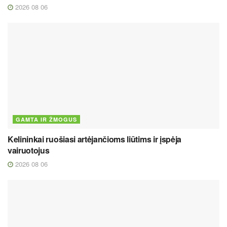
2026 08 06
GAMTA IR ŽMOGUS
Kelininkai ruošiasi artėjančioms liūtims ir įspėja
vairuotojus
2026 08 06