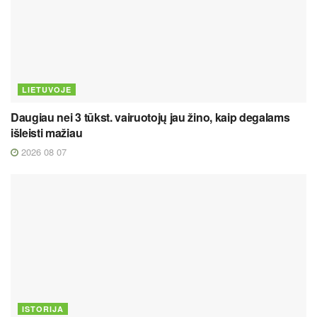
LIETUVOJE
Daugiau nei 3 tūkst. vairuotojų jau žino, kaip degalams
išleisti mažiau
2026 08 07
ISTORIJA