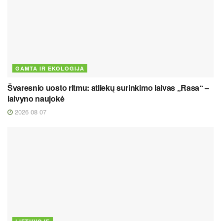
GAMTA IR EKOLOGIJA
Švaresnio uosto ritmu: atliekų surinkimo laivas „Rasa“ –
laivyno naujokė
2026 08 07