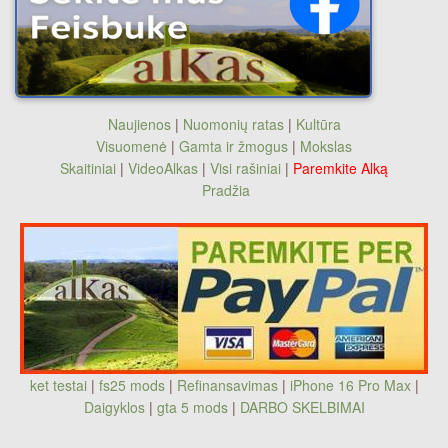
Naujienos
|
Nuomonių ratas
|
Kultūra
Visuomenė
|
Gamta ir žmogus
|
Mokslas
Skaitiniai
|
VideoAlkas
|
Visi rašiniai
|
Paremkite Alką
Pradžia
ket testai
|
fs25 mods
|
Refinansavimas
|
iPhone 16 Pro Max
|
Daigyklos
|
gta 5 mods
|
DARBO SKELBIMAI