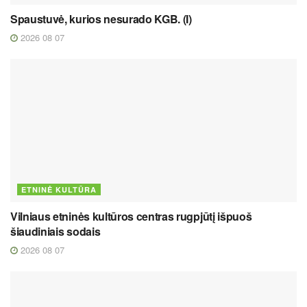
Spaustuvė, kurios nesurado KGB. (I)
2026 08 07
ETNINĖ KULTŪRA
Vilniaus etninės kultūros centras rugpjūtį išpuoš
šiaudiniais sodais
2026 08 07