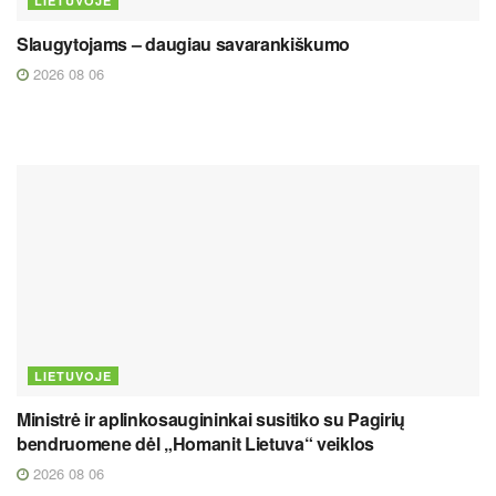
LIETUVOJE
Slaugytojams – daugiau savarankiškumo
2026 08 06
LIETUVOJE
Ministrė ir aplinkosaugininkai susitiko su Pagirių
bendruomene dėl „Homanit Lietuva“ veiklos
2026 08 06