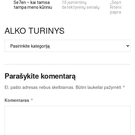
Se7en – kai tamsa
10 įsimintinų
„Septynių Ka
tampa meno kūriniu
detektyvinių serialų
Riteris" – kai
paprastumas
ALKO TURINYS
ALKO
TURINYS
Parašykite komentarą
El. pašto adresas nebus skelbiamas.
Būtini laukeliai pažymėti
*
Komentaras
*