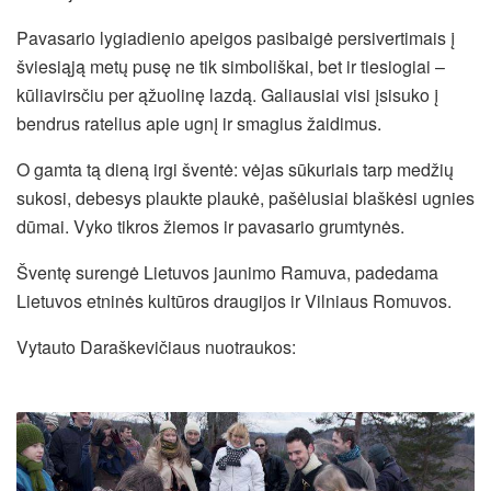
Pavasario lygiadienio apeigos pasibaigė persivertimais į
šviesiąją metų pusę ne tik simboliškai, bet ir tiesiogiai –
kūliavirsčiu per ąžuolinę lazdą. Galiausiai visi įsisuko į
bendrus ratelius apie ugnį ir smagius žaidimus.
O gamta tą dieną irgi šventė: vėjas sūkuriais tarp medžių
sukosi, debesys plaukte plaukė, pašėlusiai blaškėsi ugnies
dūmai. Vyko tikros žiemos ir pavasario grumtynės.
Šventę surengė Lietuvos jaunimo Ramuva, padedama
Lietuvos etninės kultūros draugijos ir Vilniaus Romuvos.
Vytauto Daraškevičiaus nuotraukos: