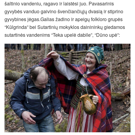
šaltinio vandeniu, ragavo ir laistėsi juo. Pavasarinis
gyvybės vanduo gaivino švenčiančiųjų dvasią ir stiprino
gyvybines jėgas.Galias žadino ir apeigų folkloro grupės
“Kūlgrinda” bei Sutartinių mokyklos dainininkų giedamos
sutartinės vandenims “Teka upelė dabile”, “Dūno upė”: