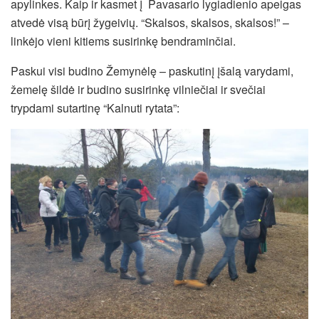
apylinkes. Kaip ir kasmet į Pavasario lygiadienio apeigas
atvedė visą būrį žygeivių. “Skalsos, skalsos, skalsos!” –
linkėjo vieni kitiems susirinkę bendraminčiai.
Paskui visi budino Žemynėlę – paskutinį įšalą varydami,
žemelę šildė ir budino susirinkę vilniečiai ir svečiai
trypdami sutartinę “Kalnuti rytata”: