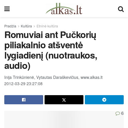
Pradžia
Kultūra
Etninė kultūra
Romuviai ant Pučkorių
piliakalnio atšventė
lygiadienį (nuotraukos,
audio)
Inija Trinkūnienė, Vytautas Daraškevičius, www.alkas.lt
2012-03-29 23:27:08
6