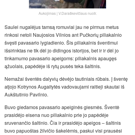
Aukojimas | V.Daraškevičiaus nuotr.
Saulei nugalėjus tamsą romuviai jau ne pirmus metus
rinkosi netoli Naujosios Vilnios ant Pučkorių piliakalnio
švęsti pavasario lygiadienio. Šis piliakalnis šventimui
išsirinktas ne tik dėl jo didingos istorijos, bet ir ir dėl jo
tinkamumo pavasario apeigoms: piliakalnis apaugęs
ąžuolais, papėdėje iš rytų pusės teka šaltinis.
Nemažai šventės dalyvių dėvėjo tautiniais rūbais. Į šventę
atjojo Kotrynos Augaitytės vadovaujami raitieji skautai iš
Aukštutinio Pavilnio.
Buvo giedamos pavasario apeiginės giesmės. Šventė
prasidėjo eisena nuo piliakalnio prie jo papėdėje
sruvenančio šaltinio.
Čia ir prasidėjo apeigos – šaltinis
buvo papuoštas žilvičio šakelėmis, paskui visi prausėsi