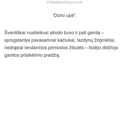
V.Daraškevičiaus nuotr.
“Dūno upė”:
Šventiškai nusiteikusi atrodo buvo ir pati gamta –
sprogstantys pavasariniai kačiukai, lazdynų žirginėliai,
nedrąsiai lendančios pirmosios žibutės – liūdijo didžiojo
gamtos prisikėlimo pradžią.