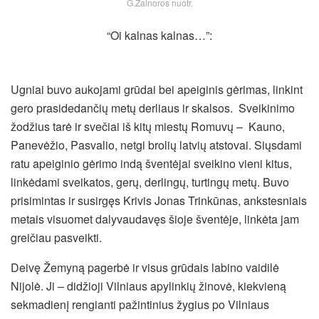
G.Žalnoros nuotr.
“Oi kalnas kalnas…”:
Ugniai buvo aukojami grūdai bei apeiginis gėrimas, linkint
gero prasidedančių metų derliaus ir skalsos. Sveikinimo
žodžius tarė ir svečiai iš kitų miestų Romuvų – Kauno,
Panevėžio, Pasvalio, netgi brolių latvių atstovai. Siųsdami
ratu apeiginio gėrimo indą šventėjai sveikino vieni kitus,
linkėdami sveikatos, gerų, derlingų, turtingų metų. Buvo
prisimintas ir susirgęs Krivis Jonas Trinkūnas, ankstesniais
metais visuomet dalyvaudavęs šioje šventėje, linkėta jam
greičiau pasveikti.
Deivę Žemyną pagerbė ir visus grūdais labino vaidilė
Nijolė. Ji – didžioji Vilniaus apylinkių žinovė, kiekvieną
sekmadienį rengianti pažintinius žygius po Vilniaus