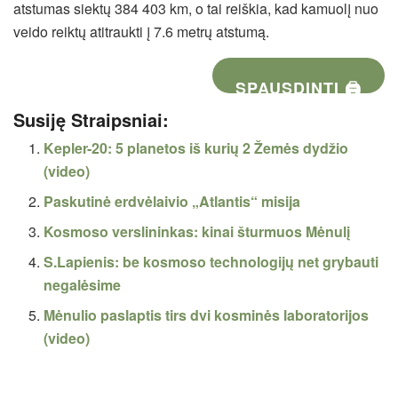
atstumas siektų 384 403 km, o tai reiškia, kad kamuolį nuo
veido reiktų atitraukti į 7.6 metrų atstumą.
SPAUSDINTI 🖨
Susiję Straipsniai:
Kepler-20: 5 planetos iš kurių 2 Žemės dydžio
(video)
Paskutinė erdvėlaivio „Atlantis“ misija
Kosmoso verslininkas: kinai šturmuos Mėnulį
S.Lapienis: be kosmoso technologijų net grybauti
negalėsime
Mėnulio paslaptis tirs dvi kosminės laboratorijos
(video)