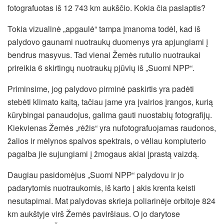
fotografuotas iš 12 743 km aukščio. Kokia čia paslaptis?
Tokia vizualinė „apgaulė“ tampa įmanoma todėl, kad iš
palydovo gaunami nuotraukų duomenys yra apjungiami į
bendrus masyvus. Tad vienai Žemės rutulio nuotraukai
prireikia 6 skirtingų nuotraukų pjūvių iš „Suomi NPP“.
Priminsime, jog palydovo pirminė paskirtis yra padėti
stebėti klimato kaitą, tačiau jame yra įvairios įrangos, kurią
kūrybingai panaudojus, galima gauti nuostabių fotografijų.
Kiekvienas Žemės „rėžis“ yra nufotografuojamas raudonos,
žalios ir mėlynos spalvos spektrais, o vėliau kompiuterio
pagalba jie sujungiami į žmogaus akiai įprastą vaizdą.
Daugiau pasidomėjus „Suomi NPP“ palydovu ir jo
padarytomis nuotraukomis, iš karto į akis krenta keisti
nesutapimai. Mat palydovas skrieja poliarinėje orbitoje 824
km aukštyje virš Žemės paviršiaus. O jo darytose