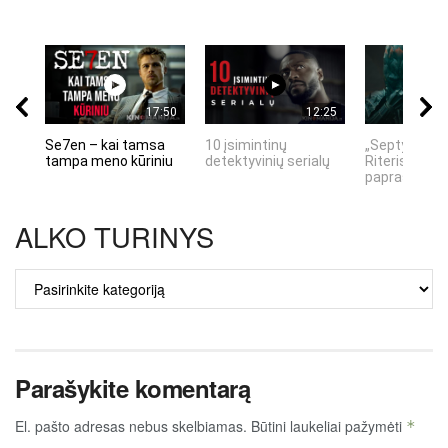
17:50
12:25
Se7en – kai tamsa
10 įsimintinų
„Septynių Ka
tampa meno kūriniu
detektyvinių serialų
Riteris" – kai
paprastumas
ALKO TURINYS
ALKO
TURINYS
Parašykite komentarą
El. pašto adresas nebus skelbiamas.
Būtini laukeliai pažymėti
*