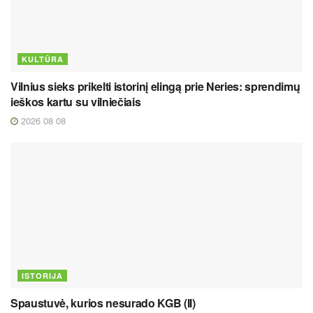
KULTŪRA
Vilnius sieks prikelti istorinį elingą prie Neries: sprendimų
ieškos kartu su vilniečiais
2026 08 08
ISTORIJA
Spaustuvė, kurios nesurado KGB (II)