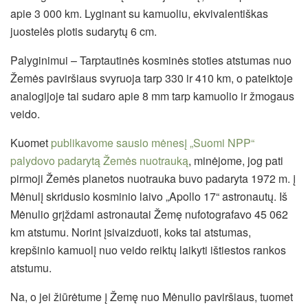
apie 3 000 km. Lyginant su kamuoliu, ekvivalentiškas
juostelės plotis sudarytų 6 cm.
Palyginimui – Tarptautinės kosminės stoties atstumas nuo
Žemės paviršiaus svyruoja tarp 330 ir 410 km, o pateiktoje
analogijoje tai sudaro apie 8 mm tarp kamuolio ir žmogaus
veido.
Kuomet
publikavome sausio mėnesį „Suomi NPP“
palydovo padarytą Žemės nuotrauką
, minėjome, jog pati
pirmoji Žemės planetos nuotrauka buvo padaryta 1972 m. į
Mėnulį skridusio kosminio laivo „Apollo 17“ astronautų. Iš
Mėnulio grįždami astronautai Žemę nufotografavo 45 062
km atstumu. Norint įsivaizduoti, koks tai atstumas,
krepšinio kamuolį nuo veido reiktų laikyti ištiestos rankos
atstumu.
Na, o jei žiūrėtume į Žemę nuo Mėnulio paviršiaus, tuomet