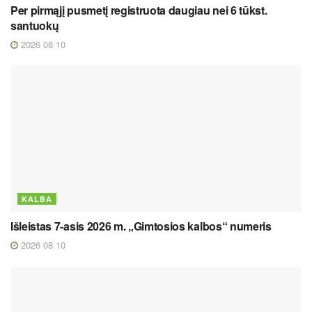
Per pirmąjį pusmetį registruota daugiau nei 6 tūkst.
santuokų
2026 08 10
KALBA
Išleistas 7-asis 2026 m. „Gimtosios kalbos“ numeris
2026 08 10