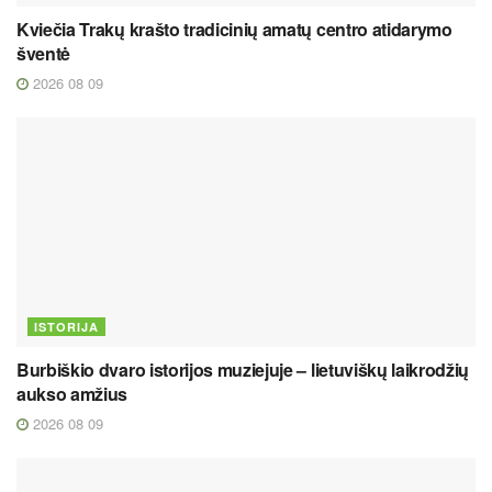
Kviečia Trakų krašto tradicinių amatų centro atidarymo
šventė
2026 08 09
ISTORIJA
Burbiškio dvaro istorijos muziejuje – lietuviškų laikrodžių
aukso amžius
2026 08 09