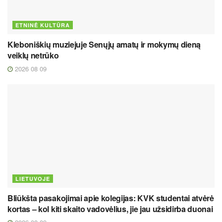
ETNINĖ KULTŪRA
Kleboniškių muziejuje Senųjų amatų ir mokymų dieną
veiklų netrūko
2026 08 09
LIETUVOJE
Bliūkšta pasakojimai apie kolegijas: KVK studentai atvėrė
kortas – kol kiti skaito vadovėlius, jie jau užsidirba duonai