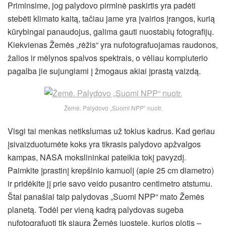
Priminsime, jog palydovo pirminė paskirtis yra padėti
stebėti klimato kaitą, tačiau jame yra įvairios įrangos, kurią
kūrybingai panaudojus, galima gauti nuostabių fotografijų.
Kiekvienas Žemės „rėžis“ yra nufotografuojamas raudonos,
žalios ir mėlynos spalvos spektrais, o vėliau kompiuterio
pagalba jie sujungiami į žmogaus akiai įprastą vaizdą.
Žemė. Palydovo „Suomi NPP“ nuotr.
Visgi tai menkas netikslumas už tokius kadrus. Kad geriau
įsivaizduotumėte koks yra tikrasis palydovo apžvalgos
kampas, NASA mokslininkai pateikia tokį pavyzdį.
Paimkite įprastinį krepšinio kamuolį (apie 25 cm diametro)
ir pridėkite jį prie savo veido pusantro centimetro atstumu.
Štai panašiai taip palydovas „Suomi NPP“ mato Žemės
planetą. Todėl per vieną kadrą palydovas sugeba
nufotografuoti tik siaurą Žemės juostelę, kurios plotis –