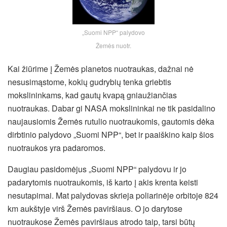
„Suomi NPP“ palydovo
Žemės nuotr.
Kai žiūrime į Žemės planetos nuotraukas, dažnai nė
nesusimąstome, kokių gudrybių tenka griebtis
mokslininkams, kad gautų kvapą gniaužiančias
nuotraukas. Dabar gi NASA mokslininkai ne tik pasidalino
naujausiomis Žemės rutulio nuotraukomis, gautomis dėka
dirbtinio palydovo „Suomi NPP“, bet ir paaiškino kaip šios
nuotraukos yra padaromos.
Daugiau pasidomėjus „Suomi NPP“ palydovu ir jo
padarytomis nuotraukomis, iš karto į akis krenta keisti
nesutapimai. Mat palydovas skrieja poliarinėje orbitoje 824
km aukštyje virš Žemės paviršiaus. O jo darytose
nuotraukose Žemės paviršiaus atrodo taip, tarsi būtų