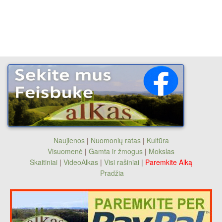
Naujienos
|
Nuomonių ratas
|
Kultūra
Visuomenė
|
Gamta ir žmogus
|
Mokslas
Skaitiniai
|
VideoAlkas
|
Visi rašiniai
|
Paremkite Alką
Pradžia