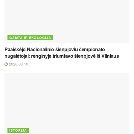
GAMTA IR EKOLOGIJA
Paaiškėjo Nacionalinio šienpjovių čempionato
nugalėtojai: renginyje triumfavo šienpjovė iš Vilniaus
2026 08 10
ISTORIJA