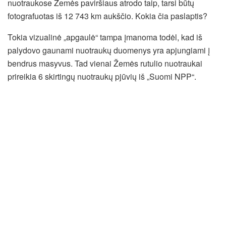
nuotraukose Žemės paviršiaus atrodo taip, tarsi būtų
fotografuotas iš 12 743 km aukščio. Kokia čia paslaptis?
Tokia vizualinė „apgaulė“ tampa įmanoma todėl, kad iš
palydovo gaunami nuotraukų duomenys yra apjungiami į
bendrus masyvus. Tad vienai Žemės rutulio nuotraukai
prireikia 6 skirtingų nuotraukų pjūvių iš „Suomi NPP“.