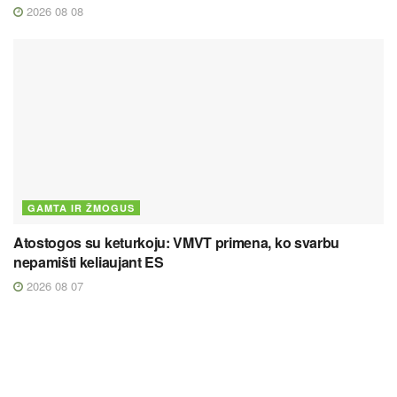
2026 08 08
GAMTA IR ŽMOGUS
Atostogos su keturkoju: VMVT primena, ko svarbu
nepamišti keliaujant ES
2026 08 07