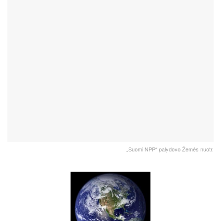
„Suomi NPP“ palydovo Žemės nuotr.