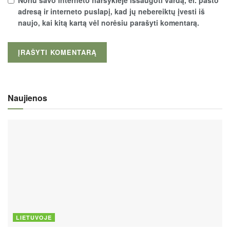
Noriu savo interneto naršyklėje išsaugoti vardą, el. pašto
adresą ir interneto puslapį, kad jų nebereiktų įvesti iš
naujo, kai kitą kartą vėl norėsiu parašyti komentarą.
Naujienos
LIETUVOJE