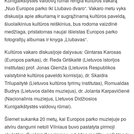
Kunigaikštystės valdovų rūmai rengia kultūros vakarą
„Nuo Europos parko iki Liubavo dvaro“. Vakaro metu vyks
diskusija apie atkuriamą ir sugrąžinamą kultūros paveldą,
šiuolaikinius kultūros reiškinius, bus rodoma vaizdinė
medžiaga, pristatomas naujai išleistas Europos parko
fotografijų albumas ir knyga „Liubavas“.
Kultūros vakaro diskusijoje dalyvaus: Gintaras Karosas
(Europos parkas), dr. Reda Griškaitė (Lietuvos istorijos
institutas) prof. Jonas Glemža (Lietuvos Respublikos
valstybinė kultūros paveldo komisija), dr. Skaidra
Trilupaitytė (Lietuvos kultūros tyrimų institutas), Romualdas
Budrys (Lietuvos dailės muziejus), dr. Jolanta Karpavičienė
(Nacionalinis muziejus, Lietuvos Didžiosios
Kunigaikštystės valdovų rūmai).
Šiemet sukanka 20 metų, kai Europos parko muziejuje po
atviru dangumi netoli Vilniaus buvo pastatyta pirmoji