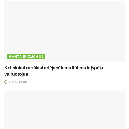
GAMTA IR ŽMOGUS
Kelininkai ruošiasi artėjančioms liūtims ir įspėja
vairuotojus
2026 08 06