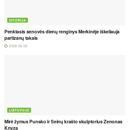
ISTORIJA
Penktasis senovės dienų renginys Merkinėje iškeliauja
partizanų takais
2026 08 06
LIETUVOJE
Mirė žymus Punsko ir Seinų krašto skulptorius Zenonas
Knyza