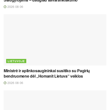
2026 08 06
LIETUVOJE
Ministrė ir aplinkosaugininkai susitiko su Pagirių
bendruomene dėl „Homanit Lietuva“ veiklos
2026 08 06