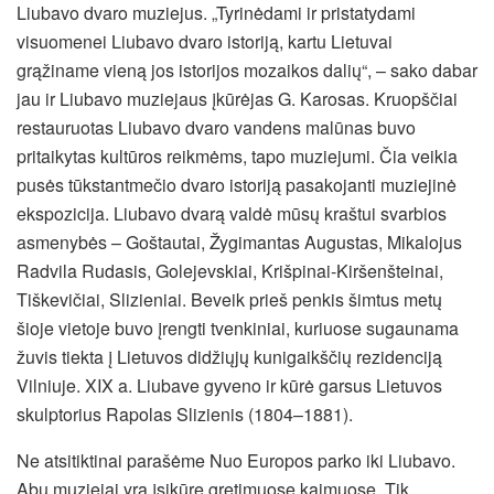
Liubavo dvaro muziejus. „Tyrinėdami ir pristatydami
visuomenei Liubavo dvaro istoriją, kartu Lietuvai
grąžiname vieną jos istorijos mozaikos dalių“, – sako dabar
jau ir Liubavo muziejaus įkūrėjas G. Karosas. Kruopščiai
restauruotas Liubavo dvaro vandens malūnas buvo
pritaikytas kultūros reikmėms, tapo muziejumi. Čia veikia
pusės tūkstantmečio dvaro istoriją pasakojanti muziejinė
ekspozicija. Liubavo dvarą valdė mūsų kraštui svarbios
asmenybės – Goštautai, Žygimantas Augustas, Mikalojus
Radvila Rudasis, Golejevskiai, Krišpinai-Kiršenšteinai,
Tiškevičiai, Slizieniai. Beveik prieš penkis šimtus metų
šioje vietoje buvo įrengti tvenkiniai, kuriuose sugaunama
žuvis tiekta į Lietuvos didžiųjų kunigaikščių rezidenciją
Vilniuje. XIX a. Liubave gyveno ir kūrė garsus Lietuvos
skulptorius Rapolas Slizienis (1804–1881).
Ne atsitiktinai parašėme Nuo Europos parko iki Liubavo.
Abu muziejai yra įsikūrę gretimuose kaimuose. Tik