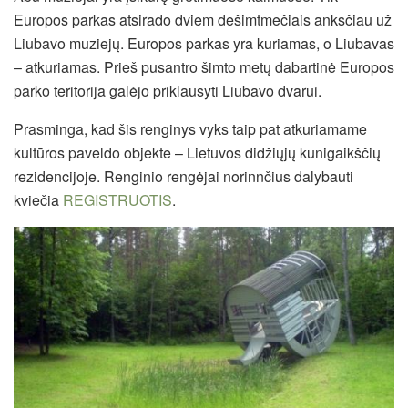
Europos parkas atsirado dviem dešimtmečiais anksčiau už
Liubavo muziejų. Europos parkas yra kuriamas, o Liubavas
– atkuriamas. Prieš pusantro šimto metų dabartinė Europos
parko teritorija galėjo priklausyti Liubavo dvarui.
Prasminga, kad šis renginys vyks taip pat atkuriamame
kultūros paveldo objekte – Lietuvos didžiųjų kunigaikščių
rezidencijoje. Renginio rengėjai norinnčius dalybauti
kviečia
REGISTRUOTIS
.