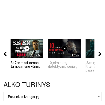
17:50
12:25
Se7en – kai tamsa
10 įsimintinų
„Septynių Ka
tampa meno kūriniu
detektyvinių serialų
Riteris" – kai
paprastumas
ALKO TURINYS
ALKO
TURINYS