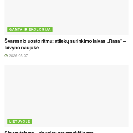
GAMTA IR EKOLOGIJA
Švaresnio uosto ritmu: atliekų surinkimo laivas „Rasa“ –
laivyno naujokė
2026 08 07
LIETUVOJE
Slaugytojams – daugiau savarankiškumo