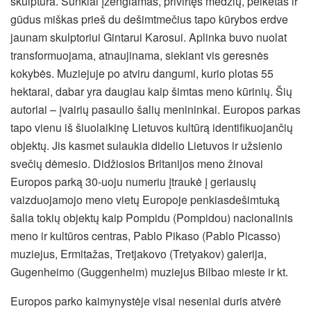
skulptūra. Sunkiai įžengiamas, privirtęs medžių, pelkėtas ir
gūdus miškas prieš du dešimtmečius tapo kūrybos erdve
jaunam skulptoriui Gintarui Karosui. Aplinka buvo nuolat
transformuojama, atnaujinama, siekiant vis geresnės
kokybės. Muziejuje po atviru dangumi, kurio plotas 55
hektarai, dabar yra daugiau kaip šimtas meno kūrinių. Šių
autoriai – įvairių pasaulio šalių menininkai. Europos parkas
tapo vienu iš šiuolaikinę Lietuvos kultūrą identifikuojančių
objektų. Jis kasmet sulaukia didelio Lietuvos ir užsienio
svečių dėmesio. Didžiosios Britanijos meno žinovai
Europos parką 30-uoju numeriu įtraukė į geriausių
vaizduojamojo meno vietų Europoje penkiasdešimtuką
šalia tokių objektų kaip Pompidu (Pompidou) nacionalinis
meno ir kultūros centras, Pablo Pikaso (Pablo Picasso)
muziejus, Ermitažas, Tretjakovo (Tretyakov) galerija,
Gugenheimo (Guggenheim) muziejus Bilbao mieste ir kt.
Europos parko kaimynystėje visai neseniai duris atvėrė