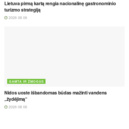
Lietuva pirmą kartą rengia nacionalinę gastronominio
turizmo strategiją
2026 08 06
GAMTA IR ŽMOGUS
Nidos uoste išbandomas būdas mažinti vandens
„žydėjimą“
2026 08 06