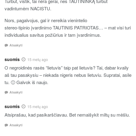
Turbūt, vistik, tai nėra gerai, nes TAUTININKĄ turbūt
vadintumėm NACISTU.
Nors, pagalvojus, gal ir nereikia vienintelio
stereo-tipinio įvardinimo TAUTINIS PATRIOTAS… – mat visi turi
individualius savitus požiūrius ir tam įvardinimus.
Atsakyti
suomis
15 metų ago
O negroidinės rasės “lietuvis” taip pat lietuvis? Tai, dabar kvaily
aš tau pasakysiu – niekada nigeris nebus lietuviu. Supratai, asile
tu. 🙁 Galvok iš naujo.
Atsakyti
suomis
15 metų ago
Atsiprašau, kad pasikarščiavau. Bet nemaišykit miltų su mėšlu.
Atsakyti