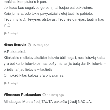
mašina, kompiuteris ir pan.
Jei kada kas sugalvos geresnį, tai tuojau pat pakeisime.
Kaip jums atrodo tokie pavyzdžiai vietoj tautinio patrioto:
Tėvynmylis :), Tėvynės atstovas, Tėvynės gynėjas, tautininkas
? 🙂
Atsakyti
tikras lietuvis
15 metų ago
V.Rutkauskui.
Kitakalbio (nelietuviakalbio) lietuvio būti negali, nes lietuvių kalba
yra bet kurio lietuvio pirmas požymis: ar jis butų dar tik lietuvis –
pilietis, ar jau lietuvis – tautietis.
O mokėti kitas kalbas yra privalumas.
Atsakyti
Vilmantas Rutkauskas
15 metų ago
Mindaugas Murza žodį TAUTA pakeičia į žodį NACIJA.