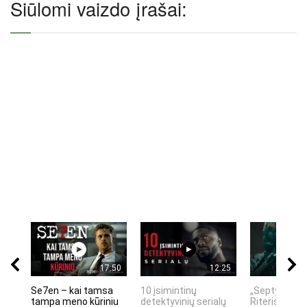
Siūlomi vaizdo įrašai:
17:50
12:25
Se7en – kai tamsa
10 įsimintinų
„Septynių Ka
tampa meno kūriniu
detektyvinių serialų
Riteris" – kai