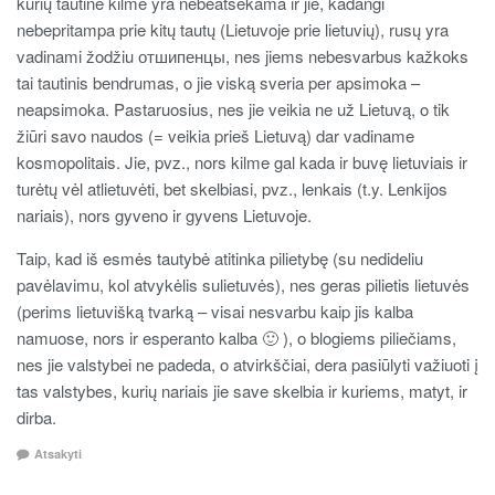
kurių tautinė kilmė yra nebeatsekama ir jie, kadangi
nebepritampa prie kitų tautų (Lietuvoje prie lietuvių), rusų yra
vadinami žodžiu отшипенцы, nes jiems nebesvarbus kažkoks
tai tautinis bendrumas, o jie viską sveria per apsimoka –
neapsimoka. Pastaruosius, nes jie veikia ne už Lietuvą, o tik
žiūri savo naudos (= veikia prieš Lietuvą) dar vadiname
kosmopolitais. Jie, pvz., nors kilme gal kada ir buvę lietuviais ir
turėtų vėl atlietuvėti, bet skelbiasi, pvz., lenkais (t.y. Lenkijos
nariais), nors gyveno ir gyvens Lietuvoje.
Taip, kad iš esmės tautybė atitinka pilietybę (su nedideliu
pavėlavimu, kol atvykėlis sulietuvės), nes geras pilietis lietuvės
(perims lietuvišką tvarką – visai nesvarbu kaip jis kalba
namuose, nors ir esperanto kalba 🙂 ), o blogiems piliečiams,
nes jie valstybei ne padeda, o atvirkščiai, dera pasiūlyti važiuoti į
tas valstybes, kurių nariais jie save skelbia ir kuriems, matyt, ir
dirba.
Atsakyti