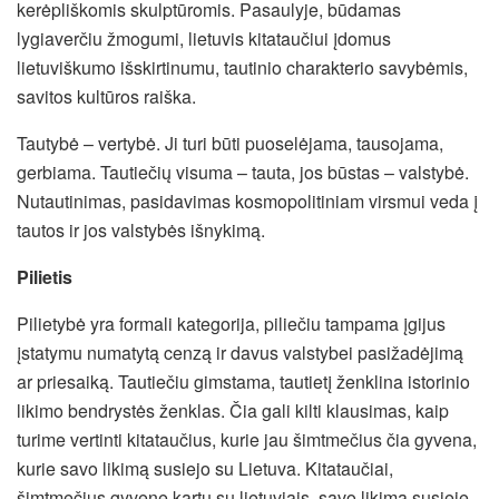
kerėpliškomis skulptūromis. Pasaulyje, būdamas
lygiaverčiu žmogumi, lietuvis kitataučiui įdomus
lietuviškumo išskirtinumu, tautinio charakterio savybėmis,
savitos kultūros raiška.
Tautybė – vertybė. Ji turi būti puoselėjama, tausojama,
gerbiama. Tautiečių visuma – tauta, jos būstas – valstybė.
Nutautinimas, pasidavimas kosmopolitiniam virsmui veda į
tautos ir jos valstybės išnykimą.
Pilietis
Pilietybė yra formali kategorija, piliečiu tampama įgijus
įstatymu numatytą cenzą ir davus valstybei pasižadėjimą
ar priesaiką. Tautiečiu gimstama, tautietį ženklina istorinio
likimo bendrystės ženklas. Čia gali kilti klausimas, kaip
turime vertinti kitataučius, kurie jau šimtmečius čia gyvena,
kurie savo likimą susiejo su Lietuva. Kitataučiai,
šimtmečius gyvenę kartu su lietuviais, savo likimą susieję