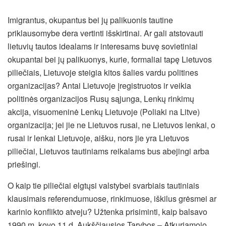
Imigrantus, okupantus bei jų palikuonis tautine
priklausomybe dera vertinti išskirtinai. Ar gali atstovauti
lietuvių tautos idealams ir interesams buvę sovietiniai
okupantai bei jų palikuonys, kurie, formaliai tapę Lietuvos
piliečiais, Lietuvoje steigia kitos šalies vardu politines
organizacijas? Antai Lietuvoje įregistruotos ir veikia
politinės organizacijos Rusų sąjunga, Lenkų rinkimų
akcija, visuomeninė Lenkų Lietuvoje (Poliaki na Litve)
organizacija; jei jie ne Lietuvos rusai, ne Lietuvos lenkai, o
rusai ir lenkai Lietuvoje, aišku, nors jie yra Lietuvos
piliečiai, Lietuvos tautiniams reikalams bus abejingi arba
priešingi.
O kaip tie piliečiai elgtųsi valstybei svarbiais tautiniais
klausimais referendumuose, rinkimuose, iškilus grėsmei ar
karinio konflikto atveju? Užtenka prisiminti, kaip balsavo
1990 m. kovo 11 d. Aukščiausios Tarybos – Atkuriamojo