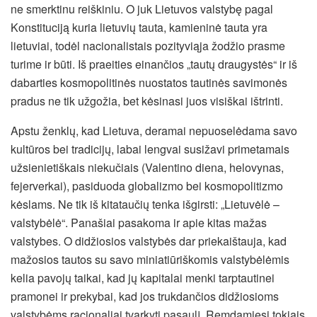
ne smerktinu reiškiniu. O juk Lietuvos valstybę pagal
Konstituciją kuria lietuvių tauta, kamieninė tauta yra
lietuviai, todėl nacionalistais pozityviąja žodžio prasme
turime ir būti. Iš praeities einančios „tautų draugystės“ ir iš
dabarties kosmopolitinės nuostatos tautinės savimonės
pradus ne tik užgožia, bet kėsinasi juos visiškai ištrinti.
Apstu ženklų, kad Lietuva, deramai nepuoselėdama savo
kultūros bei tradicijų, labai lengvai susižavi primetamais
užsienietiškais niekučiais (Valentino diena, helovynas,
fejerverkai), pasiduoda globalizmo bei kosmopolitizmo
kėslams. Ne tik iš kitataučių tenka išgirsti: „Lietuvėlė –
valstybėlė“. Panašiai pasakoma ir apie kitas mažas
valstybes. O didžiosios valstybės dar priekaištauja, kad
mažosios tautos su savo miniatiūriškomis valstybėlėmis
kelia pavojų taikai, kad jų kapitalai menki tarptautinei
pramonei ir prekybai, kad jos trukdančios didžiosioms
valstybėms racionaliai tvarkyti pasaulį. Remdamiesi tokiais