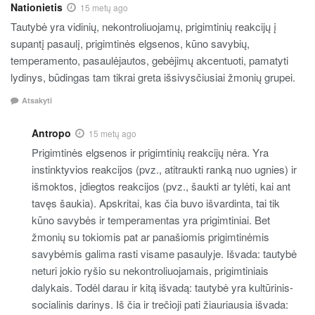
Nationietis
15 metų ago
Tautybė yra vidinių, nekontroliuojamų, prigimtinių reakcijų į
supantį pasaulį, prigimtinės elgsenos, kūno savybių,
temperamento, pasaulėjautos, gebėjimų akcentuoti, pamatyti
lydinys, būdingas tam tikrai greta išsivysčiusiai žmonių grupei.
Atsakyti
Antropo
15 metų ago
Prigimtinės elgsenos ir prigimtinių reakcijų nėra. Yra
instinktyvios reakcijos (pvz., atitraukti ranką nuo ugnies) ir
išmoktos, įdiegtos reakcijos (pvz., šaukti ar tylėti, kai ant
tavęs šaukia). Apskritai, kas čia buvo išvardinta, tai tik
kūno savybės ir temperamentas yra prigimtiniai. Bet
žmonių su tokiomis pat ar panašiomis prigimtinėmis
savybėmis galima rasti visame pasaulyje. Išvada: tautybė
neturi jokio ryšio su nekontroliuojamais, prigimtiniais
dalykais. Todėl darau ir kitą išvadą: tautybė yra kultūrinis-
socialinis darinys. Iš čia ir trečioji pati žiauriausia išvada: