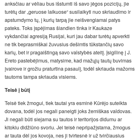
anksčiau ar vėliau bus išstumti iš savo jėgos pozicijų, jie
turėtų dar „geruose laikuose“ susilaikyti nuo skriaudimo ir
apstumdymo tų, į kurių tarpą jie neišvengiamai patys
pateks. Toks įspėjimas šiandien tinka ir Kaukaze
vykdančiai agresiją Rusijai, kuri jau dabar turėtų apverkti
ne tik beprasmiškai žuvusius dešimtis tūkstančių savo
karių, bet ir pragaištingą savo valstybės ateitį. Įsigilinę į J.
Ereto pastebėjimus, matysime, kad mažųjų tautų buvimas
įvairove ir grožiu praturtina pasaulį, todėl skriauda mažoms
tautoms tampa skriauda visiems.
Teisė į būtį
Teisė tiek žmogui, tiek tautai yra esminė Kūrėjo suteikta
dovana, todėl jos negali paneigti joks žemiškas valdovas.
Ji negali būti siejama su tautos ir teritorijos didumu ar
kitokiu didžiūno svoriu. Jei teisė nepripažįstama, žmogus
ar tauta dėl jos kovoja, nes ji tvirtesnė ir už tvirčiausius