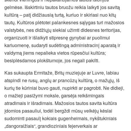
gelmėse. Išskirtiniu tautos bruožu reikia laikyti jos savitą
kultūrą – patį didžiausią turtą, kuriuo ir skiriasi nuo kitų
tautų. Kultūros plėtotei palankesnes sąlygas turi mažosios
valstybės, nes didžiųjų siekiai užimti didesnes teritorijas,
organizuoti ir išlaikyti stipresnę gynybai ar puolimui
kariuomenę, sudaryti sudėtingą administracinį aparatą ir
valdymą jiems nepalieka vietos rūpesčiui kultūra;
besiplėsdamos plokštumoje, jos negali pakilti.
Kas sukaupta Ermitaže, Britų muziejuje ar Luvre, labiau
atspindi ne rusų, anglų ar prancūzų kultūrą, o mažųjų, iš
kurių tie kūriniai buvo gauti, nupirkti ar pagrobti. Ne didieji,
o mažieji pasižymi moksle, garsėja reikšmingais
atradimais ir išradimais. Mažosios tautos savita kultūra
įdomios pasauliui, todėl bergždi mūsų veikėjų kėslai
sudominti pasaulį kokiais gugenheimais, nykštukiniais
„dangoraižiais“, grandioziniais fejerverkais ar