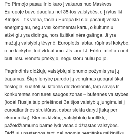
Po Pirmojo pasaulinio karo į vakarus nuo Maskvos
Europoje buvo daugiau nei 35-ios valstybės, o į rytus iki
Kinijos – tik viena, tačiau Europa iki šiol pasaulį veikia
energingiau, negu visi kontinentai kartu, o kultūriniu
atžvilgiu yra didinga, nors fiziškai nėra galinga. Ji yra
mažųjų valstybių tėvynė. Europietis labiau rūpinasi kokybe,
o ne kiekybe, individualumu. Jis, anot J. Ereto, mieliau nori
būti liesu vienetu priekyje, negu storu nuliu po jo.
Pagrindinis didžiųjų valstybių silpnumo požymis yra jų
trapumas. Šią silpnybę parodo jų vengimas geografiškai
tiesiogiai suartėti su kitomis didžiosiomis, tarp savęs ir
konkurentės nori turėti saugos zonas – buferines valstybes
(todėl Rusija taip priešinosi Baltijos valstybių jungimuisi į
euroatlantines struktūras, dabar siekia daryti įtaką per
ekonomiką). Sienos kivirčų, valstybinių konfliktų,
pažeidžiamumo baimė lydi visas didžiąsias valstybes.
Didžiųjų pastangos tapti galingomis neatitinka milžiniškų