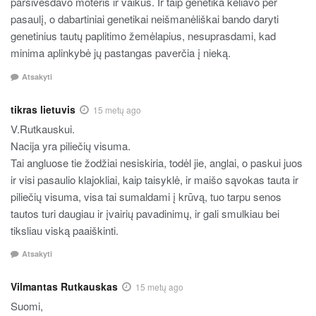
parsivesdavo moteris ir vaikus. Ir taip genetika keliavo per
pasaulį, o dabartiniai genetikai neišmanėliškai bando daryti
genetinius tautų paplitimo žemėlapius, nesuprasdami, kad
minima aplinkybė jų pastangas paverčia į nieką.
Atsakyti
tikras lietuvis
15 metų ago
V.Rutkauskui.
Nacija yra piliečių visuma.
Tai angluose tie žodžiai nesiskiria, todėl jie, anglai, o paskui juos
ir visi pasaulio klajokliai, kaip taisyklė, ir maišo sąvokas tauta ir
piliečių visuma, visa tai sumaldami į krūvą, tuo tarpu senos
tautos turi daugiau ir įvairių pavadinimų, ir gali smulkiau bei
tiksliau viską paaiškinti.
Atsakyti
Vilmantas Rutkauskas
15 metų ago
Suomi,