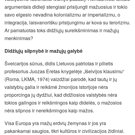
argumentais didieji stengiasi prisijungti mažuosius ir tokio
savo elgesio nevadina kolonializmu ar imperializmu, o
integracija, laisvanorišku prisijungimu ar kova su terorizmu.
Ar pamatuotas toks didžiųjų sureikšminimas ir mažųjų
menkinimas?
Didžiųjų silpnybė ir mažųjų galybė
Šveicarijos sūnus, didis Lietuvos patriotas ir pilietis
profesorius Juozas Eretas knygelėje „Išeivijos klausimu“
(Roma, LKMA, 1974) vaizdžiai parodė, kad tautų ir jų
valstybių galia ir reikšmė žmonijos istorijoje nėra
proporcinga jų dydžiui, kad didžiosios valstybės nėra
tokios galingos ir reikšmingos kaip didelės, o mažosios
nėra silpnos ir nereikšmingos kaip mažos.
Visa Europa yra mažų erdvių žemynas ir jos yra
pakankamai saugios, tikri kultūros ir civilizacijos židiniai.