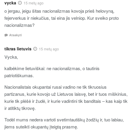
vycka
15 metų ago
o jergau, jeigu šitas nacionalizmas kovoja prieš helovyną,
fejerverkus ir niekučius, tai eina jis velniop. Kur sveiko proto
nacionalizmas?
Atsakyti
tikras lietuvis
15 metų ago
Vycka,
kalbėkime lietuviškai: ne nacionalizmas, o tautinis
patriotiškumas.
Nacionalistais okupantai rusai vadino ne tik tikruosius
partizanus, kurie kovojo už Lietuvos laisvę, bet ir tuos miškinius,
kurie tik plėšė ir žudė, ir kurie vadintini tik banditais – kas kaip tik
ir atitiktų tikrovę.
Todėl mums nedera vartoti svetimtautiškų žodžių ir, tuo labiau,
jiems suteikti okupantų įteigtą prasmę.