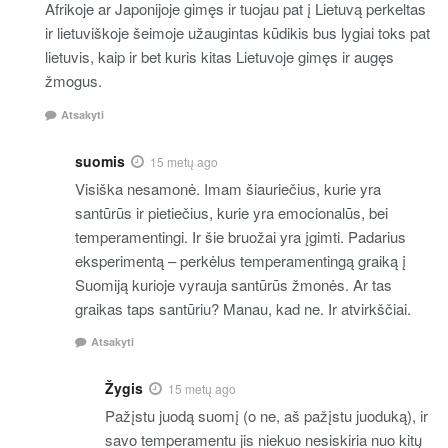
Afrikoje ar Japonijoje gimęs ir tuojau pat į Lietuvą perkeltas
ir lietuviškoje šeimoje užaugintas kūdikis bus lygiai toks pat
lietuvis, kaip ir bet kuris kitas Lietuvoje gimęs ir augęs
žmogus.
Atsakyti
suomis
15 metų ago
Visiška nesamonė. Imam šiauriečius, kurie yra
santūrūs ir pietiečius, kurie yra emocionalūs, bei
temperamentingi. Ir šie bruožai yra įgimti. Padarius
eksperimentą – perkėlus temperamentingą graiką į
Suomiją kurioje vyrauja santūrūs žmonės. Ar tas
graikas taps santūriu? Manau, kad ne. Ir atvirkščiai.
Atsakyti
Žygis
15 metų ago
Pažįstu juodą suomį (o ne, aš pažįstu juoduką), ir
savo temperamentu jis niekuo nesiskiria nuo kitų