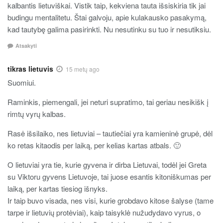
kalbantis lietuviškai. Vistik taip, kekviena tauta išsiskiria tik jai
budingu mentalitetu. Štai galvoju, apie kulakausko pasakymą,
kad tautybę galima pasirinkti. Nu nesutinku su tuo ir nesutiksiu.
Atsakyti
tikras lietuvis
15 metų ago
Suomiui.
Raminkis, piemengali, jei neturi supratimo, tai geriau nesikišk į
rimtų vyrų kalbas.
Rasė išsilaiko, nes lietuviai – tautiečiai yra kamieninė grupė, dėl
ko retas kitaodis per laiką, per kelias kartas atbals. 🙂
O lietuviai yra tie, kurie gyvena ir dirba Lietuvai, todėl jei Greta
su Viktoru gyvens Lietuvoje, tai juose esantis kitoniškumas per
laiką, per kartas tiesiog išnyks.
Ir taip buvo visada, nes visi, kurie grobdavo kitose šalyse (tame
tarpe ir lietuvių protėviai), kaip taisyklė nužudydavo vyrus, o