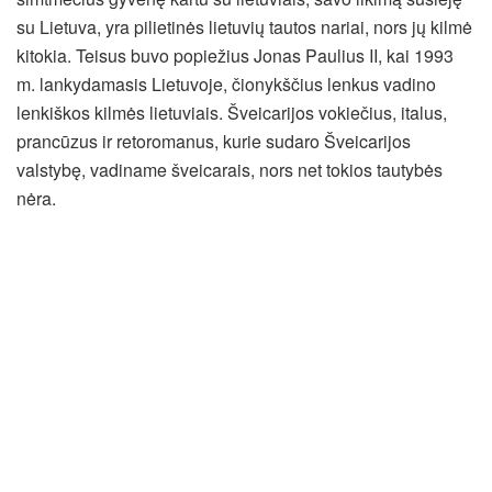
su Lietuva, yra pilietinės lietuvių tautos nariai, nors jų kilmė
kitokia. Teisus buvo popiežius Jonas Paulius II, kai 1993
m. lankydamasis Lietuvoje, čionykščius lenkus vadino
lenkiškos kilmės lietuviais. Šveicarijos vokiečius, italus,
prancūzus ir retoromanus, kurie sudaro Šveicarijos
valstybę, vadiname šveicarais, nors net tokios tautybės
nėra.