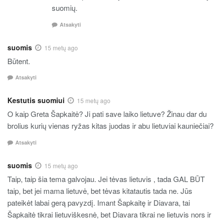
suomių.
Atsakyti
suomis
15 metų ago
Būtent.
Atsakyti
Kestutis suomiui
15 metų ago
O kaip Greta Šapkaitė? Ji pati save laiko lietuve? Žinau dar du
brolius kurių vienas ryžas kitas juodas ir abu lietuviai kauniečiai?
Atsakyti
suomis
15 metų ago
Taip, taip šia tema galvojau. Jei tėvas lietuvis , tada GAL BŪT
taip, bet jei mama lietuvė, bet tėvas kitatautis tada ne. Jūs
pateikėt labai gerą pavyzdį. Imant Šapkaitę ir Diavara, tai
Šapkaitė tikrai lietuviškesnė, bet Diavara tikrai ne lietuvis nors ir