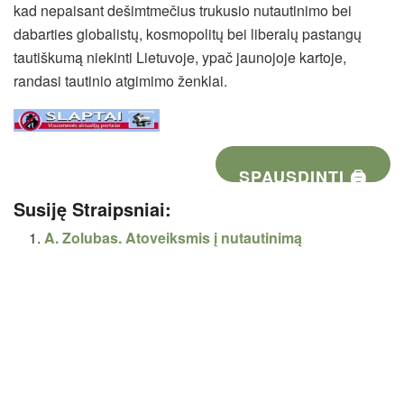
kad nepaisant dešimtmečius trukusio nutautinimo bei
dabarties globalistų, kosmopolitų bei liberalų pastangų
tautiškumą niekinti Lietuvoje, ypač jaunojoje kartoje,
randasi tautinio atgimimo ženklai.
SPAUSDINTI 🖨
Susiję Straipsniai:
A. Zolubas. Atoveiksmis į nutautinimą