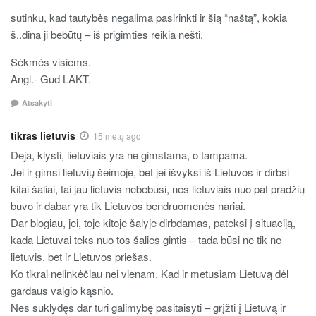
sutinku, kad tautybės negalima pasirinkti ir šią “naštą”, kokia
š..dina ji bebūtų – iš prigimties reikia nešti.
Sėkmės visiems.
Angl.- Gud LAKT.
Atsakyti
tikras lietuvis
15 metų ago
Deja, klysti, lietuviais yra ne gimstama, o tampama.
Jei ir gimsi lietuvių šeimoje, bet jei išvyksi iš Lietuvos ir dirbsi
kitai šaliai, tai jau lietuvis nebebūsi, nes lietuviais nuo pat pradžių
buvo ir dabar yra tik Lietuvos bendruomenės nariai.
Dar blogiau, jei, toje kitoje šalyje dirbdamas, pateksi į situaciją,
kada Lietuvai teks nuo tos šalies gintis – tada būsi ne tik ne
lietuvis, bet ir Lietuvos priešas.
Ko tikrai nelinkėčiau nei vienam. Kad ir metusiam Lietuvą dėl
gardaus valgio kąsnio.
Nes suklydęs dar turi galimybę pasitaisyti – grįžti į Lietuvą ir