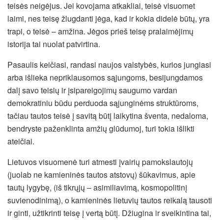
teisės neigėjus. Jei kovojama atkakliai, teisė visuomet
laimi, nes teisę žlugdanti jėga, kad ir kokia didelė būtų, yra
trapi, o teisė – amžina. Jėgos prieš teisę pralaimėjimų
istorija tai nuolat patvirtina.
Pasaulis keičiasi, randasi naujos valstybės, kurios jungiasi
arba išlieka nepriklausomos sąjungoms, besijungdamos
dalį savo teisių ir įsipareigojimų saugumo vardan
demokratiniu būdu perduoda sąjunginėms struktūroms,
tačiau tautos teisė į savitą būtį laikytina šventa, nedaloma,
bendryste paženklinta amžių glūdumoj, turi tokia išlikti
ateičiai.
Lietuvos visuomenė turi atmesti įvairių pamokslautojų
(juolab ne kamieninės tautos atstovų) šūkavimus, apie
tautų lygybę, (iš tikrųjų – asimiliavimą, kosmopolitinį
suvienodinimą), o kamieninės lietuvių tautos reikalą tausoti
ir ginti, užtikrinti teisę į vertą būtį. Džiugina ir sveikintina tai,