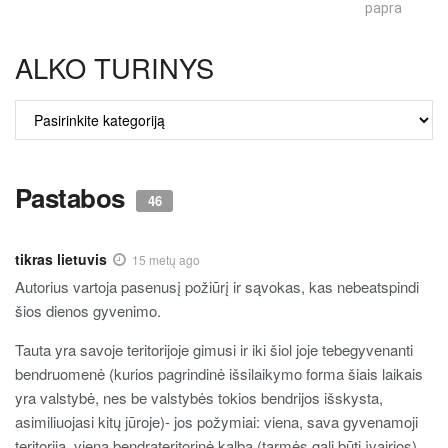
paprastumas
ALKO TURINYS
ALKO
TURINYS
Pastabos
46
tikras lietuvis
15 metų ago
Autorius vartoja pasenusį požiūrį ir sąvokas, kas nebeatspindi
šios dienos gyvenimo.
Tauta yra savoje teritorijoje gimusi ir iki šiol joje tebegyvenanti
bendruomenė (kurios pagrindinė išsilaikymo forma šiais laikais
yra valstybė, nes be valstybės tokios bendrijos išskysta,
asimiliuojasi kitų jūroje)- jos požymiai: viena, sava gyvenamoji
teritorija, viena bendrateritorinė kalba (tarmės gali būti įvairios),