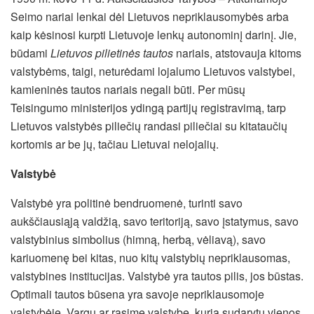
Seimo nariai lenkai dėl Lietuvos nepriklausomybės arba
kaip kėsinosi kurpti Lietuvoje lenkų autonominį darinį. Jie,
būdami
Lietuvos pilietinės tautos
nariais, atstovauja kitoms
valstybėms, taigi, neturėdami lojalumo Lietuvos valstybei,
kamieninės tautos nariais negali būti. Per mūsų
Teisingumo ministerijos ydingą partijų registravimą, tarp
Lietuvos valstybės piliečių randasi piliečiai su kitataučių
kortomis ar be jų, tačiau Lietuvai nelojalių.
Valstybė
Valstybė yra politinė bendruomenė, turinti savo
aukščiausiąją valdžią, savo teritoriją, savo įstatymus, savo
valstybinius simbolius (himną, herbą, vėliavą), savo
kariuomenę bei kitas, nuo kitų valstybių nepriklausomas,
valstybines institucijas. Valstybė yra tautos pilis, jos būstas.
Optimali tautos būsena yra savoje nepriklausomoje
valstybėje. Vargu ar rasime valstybę, kurią sudarytų vienos,