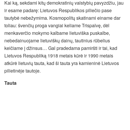
Kai ką, sekdami kitų demokratinių valstybių pavyzdžiu, jau
ir esame padarę: Lietuvos Respublikos piliečio pase
tautybė nebežymima. Kosmopolitų skatinami einame dar
toliau: švenčių proga vangiai keliame Trispalvę, dėl
menkaverčio mokymo kalbame lietuviška puskalbe,
nebedainuojame lietuviškų dainų, tautinius rūbelius
keičiame į džinsus… Gal pradedama pamiršti ir tai, kad
Lietuvos Respubliką 1918 metais kūrė ir 1990 metais
atkūrė lietuvių tauta, kad ši tauta yra kamieninė Lietuvos
pilietinėje tautoje.
Tauta