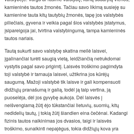
kamieninės tautos žmonės. Tačiau savo likimą susieję su
kamienine tauta kitų tautybių žmonės, tapę jos valstybės
piliečiais, gyvena ir veikia pagal šios valstybės įstatymus,
įsipareigoja jai, tvirtina valstybingumą, tampa kamieninės
tautos nariais.
Tautą sukurti savo valstybę skatina meilė laisvei,
įgalinančiai turėti saugią vietą, leidžiančią netrukdomai
vystytis pagal savo prigimtį. Laisvės troškimo pagimdyta
toji valstybė ir tarnauja laisvei, užtikrina jos kūrėjų
saugumą. Mažoji valstybė tik laisve ir gali kompensuoti
didžiųjų pranašumą ir galią, todėl ją taip vertina, ją
puoselėja, dėl jos gyvybę aukoja. Dėl laisvės į
neišvengiamą žūtį ėjo tūkstančiai lietuvių, suomių, kitų
nedidelių tautų, į tokią žūtį šiandien eina čečėnai. Kadangi
fizinis tautos naikinimas jos dvasios, taigi ir laisvės
troškimo, sunaikinti nepajėgus, tokia didžiųjų kova yra