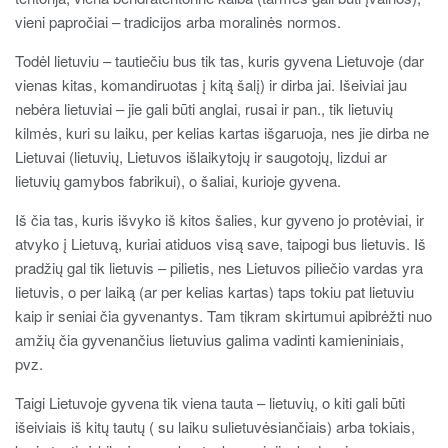
vieni papročiai – tradicijos arba moralinės normos.
Todėl lietuviu – tautiečiu bus tik tas, kuris gyvena Lietuvoje (dar
vienas kitas, komandiruotas į kitą šalį) ir dirba jai. Išeiviai jau
nebėra lietuviai – jie gali būti anglai, rusai ir pan., tik lietuvių
kilmės, kuri su laiku, per kelias kartas išgaruoja, nes jie dirba ne
Lietuvai (lietuvių, Lietuvos išlaikytojų ir saugotojų, lizdui ar
lietuvių gamybos fabrikui), o šaliai, kurioje gyvena.
Iš čia tas, kuris išvyko iš kitos šalies, kur gyveno jo protėviai, ir
atvyko į Lietuvą, kuriai atiduos visą save, taipogi bus lietuvis. Iš
pradžių gal tik lietuvis – pilietis, nes Lietuvos piliečio vardas yra
lietuvis, o per laiką (ar per kelias kartas) taps tokiu pat lietuviu
kaip ir seniai čia gyvenantys. Tam tikram skirtumui apibrėžti nuo
amžių čia gyvenančius lietuvius galima vadinti kamieniniais,
pvz.
Taigi Lietuvoje gyvena tik viena tauta – lietuvių, o kiti gali būti
išeiviais iš kitų tautų ( su laiku sulietuvėsiančiais) arba tokiais,