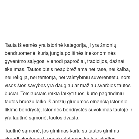
Tauta iš esmės yra istorinė kategorija, ji yra žmonių
bendruomenė, kurią jungia politinės ir ekonominės
gyvenimo sąlygos, vienodi papročiai, tradicijos, dažnai
tikėjimas. Tautos būtis neapibrėžiama nei rase, nei kalba,
nei religija, nei teritorija, nei valstybiniu suverenitetu, nors
visos šios savybės yra daugiau ar mažiau svarbios tautos
būčiai. Teisiausiais reikia laikyti tuos, kurie pagrindiniu
tautos bruožu laiko iš amžių glūdumos einančią istorinio
likimo bendrystę. Istorinės bendrystės suvokimas tautoje ir
yra tautinė sąmonė, tautos dvasia.
Tautinė sąmonė, jos gimimas kartu su tautos gimimu
skendi vieningos ir nepakartojamos tautos istorijos