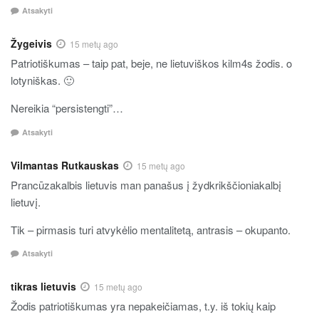
Atsakyti
Žygeivis
15 metų ago
Patriotiškumas – taip pat, beje, ne lietuviškos kilm4s žodis. o
lotyniškas. 🙂
Nereikia “persistengti”…
Atsakyti
Vilmantas Rutkauskas
15 metų ago
Prancūzakalbis lietuvis man panašus į žydkrikščioniakalbį
lietuvį.
Tik – pirmasis turi atvykėlio mentalitetą, antrasis – okupanto.
Atsakyti
tikras lietuvis
15 metų ago
Žodis patriotiškumas yra nepakeičiamas, t.y. iš tokių kaip