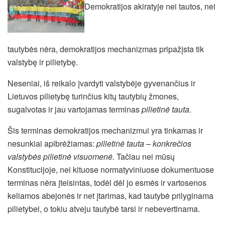
Demokratijos akiratyje nei tautos, nei
tautybės nėra, demokratijos mechanizmas pripažįsta tik
valstybę ir pilietybę.
Neseniai, iš reikalo įvardyti valstybėje gyvenančius ir
Lietuvos pilietybę turinčius kitų tautybių žmones,
sugalvotas ir jau vartojamas terminas
pilietinė tauta
.
Šis terminas demokratijos mechanizmui yra tinkamas ir
nesunkiai apibrėžiamas:
pilietinė tauta – konkrečios
valstybės pilietinė visuomenė.
Tačiau nei mūsų
Konstitucijoje, nei kituose normatyviniuose dokumentuose
terminas nėra įteisintas, todėl dėl jo esmės ir vartosenos
keliamos abejonės ir net įtarimas, kad tautybė prilyginama
pilietybei, o tokiu atveju tautybė tarsi ir nebevertinama.