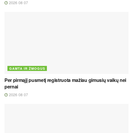
2026 08 07
GAMTA IR ŽMOGUS
Per pirmąjį pusmetį registruota mažiau gimusių vaikų nei
pernai
2026 08 07