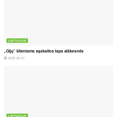
LIETUVOJE
„Gijų“ klientams sąskaitos taps aiškesnės
2026 08 07
LIETUVOJE