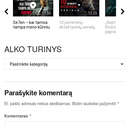
17:50
12:25
Se7en – kai tamsa
10 įsimintinų
„Septynių Ka
tampa meno kūriniu
detektyvinių serialų
Riteris" – kai
paprastumas
ALKO TURINYS
ALKO
TURINYS
Parašykite komentarą
El. pašto adresas nebus skelbiamas.
Būtini laukeliai pažymėti
*
Komentaras
*