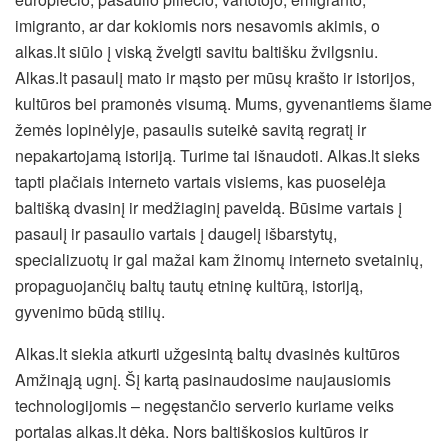
imigranto, ar dar kokiomis nors nesavomis akimis, o
alkas.lt siūlo į viską žvelgti savitu baltišku žvilgsniu.
Alkas.lt pasaulį mato ir mąsto per mūsų krašto ir istorijos,
kultūros bei pramonės visumą. Mums, gyvenantiems šiame
žemės lopinėlyje, pasaulis suteikė savitą regratį ir
nepakartojamą istoriją. Turime tai išnaudoti. Alkas.lt sieks
tapti plačiais interneto vartais visiems, kas puoselėja
baltišką dvasinį ir medžiaginį paveldą. Būsime vartais į
pasaulį ir pasaulio vartais į daugelį išbarstytų,
specializuotų ir gal mažai kam žinomų interneto svetainių,
propaguojančių baltų tautų etninę kultūrą, istoriją,
gyvenimo būdą stilių.
Alkas.lt siekia atkurti užgesintą baltų dvasinės kultūros
Amžinąją ugnį. Šį kartą pasinaudosime naujausiomis
technologijomis – negęstančio serverio kuriame veiks
portalas alkas.lt dėka. Nors baltiškosios kultūros ir