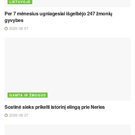
LIETUVOJE
Per 7 mėnesius ugniagesiai išgelbėjo 247 žmonių
gyvybes
2026 08 07
GAMTA IR ŽMOGUS
Sostinė sieks prikelti istorinį elingą prie Neries
2026 08 07