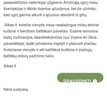
pasaulėžiūros naikintojai užgesino Amžinąją ugnį mūsų
šventykloje ir iškirto šventus ąžuolynus, bet jie užmiršo,
kad ugnį galima atkurti o ąžuolus atsodinti iš gilių.
Alkas.lt kviečia vienytis visus neabejingus mūsų etninei
kultūrai ir bendram baltiškam paveldui. Esame senosios
baltų civilizacijos, besidriekiančios nuo Vyslos iki Okos,
paveldėtojai, todėl privalome mąstyti ir planuoti plačiau.
Kviečiame vienytis ir eiti baltiškos kultūros ir plačiųjų
baltiškų erdvių pažinimo keliu.
Alkas.lt
SPAUSDINTI 🖨
Nėra susijusių.