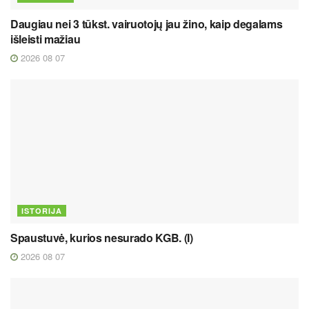
Daugiau nei 3 tūkst. vairuotojų jau žino, kaip degalams
išleisti mažiau
2026 08 07
ISTORIJA
Spaustuvė, kurios nesurado KGB. (I)
2026 08 07