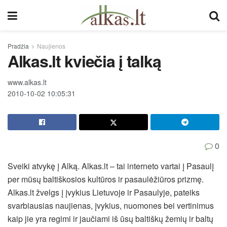
Pradžia
Naujienos
Alkas.lt kviečia į talką
www.alkas.lt
2010-10-02 10:05:31
0
Sveiki atvykę į Alką. Alkas.lt – tai interneto vartai į Pasaulį
per mūsų baltiškosios kultūros ir pasaulėžiūros prizmę.
Alkas.lt žvelgs į įvykius Lietuvoje ir Pasaulyje, pateiks
svarbiausias naujienas, įvykius, nuomones bei vertinimus
kaip jie yra regimi ir jaučiami iš ūsų baltiškų žemių ir baltų