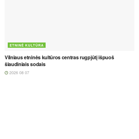
ETNINĖ KULTŪRA
Vilniaus etninės kultūros centras rugpjūtį išpuoš
šiaudiniais sodais
2026 08 07