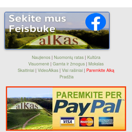
Naujienos
|
Nuomonių ratas
|
Kultūra
Visuomenė
|
Gamta ir žmogus
|
Mokslas
Skaitiniai
|
VideoAlkas
|
Visi rašiniai
|
Paremkite Alką
Pradžia