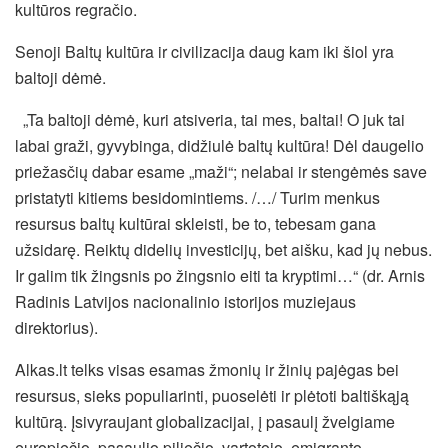
kultūros regračio.
Senoji Baltų kultūra ir civilizacija daug kam iki šiol yra
baltoji dėmė.
„Ta baltoji dėmė, kuri atsiveria, tai mes, baltai! O juk tai
labai graži, gyvybinga, didžiulė baltų kultūra! Dėl daugelio
priežasčių dabar esame „maži“; nelabai ir stengėmės save
pristatyti kitiems besidomintiems. /…/ Turim menkus
resursus baltų kultūrai skleisti, be to, tebesam gana
užsidarę. Reiktų didelių investicijų, bet aišku, kad jų nebus.
Ir galim tik žingsnis po žingsnio eiti ta kryptimi…“ (dr. Arnis
Radinis Latvijos nacionalinio istorijos muziejaus
direktorius).
Alkas.lt telks visas esamas žmonių ir žinių pajėgas bei
resursus, sieks populiarinti, puoselėti ir plėtoti baltiškąją
kultūrą. Įsivyraujant globalizacijai, į pasaulį žvelgiame
europiečio, pasaulio piliečio, vartotojo, emigranto,